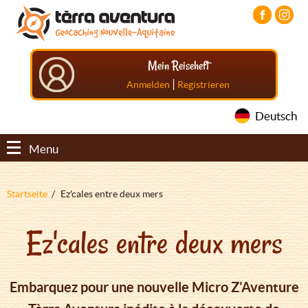
Direkt
Aller
Aller
zum
au
au
Inhalt
menu
pied
principal
de
Mein Reiseheft
page
|
Anmelden
Registrieren
Deutsch
Menu
Pfadnavigation
Startseite
Ez'cales entre deux mers
Ez'cales entre deux mers
Embarquez pour une nouvelle Micro Z'Aventure