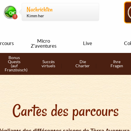
Nachrichten
Kimm her
Micro
rcours
Live
Col
Z'aventures
Bonus
Quests
Succès
Die
Ihre
(auf
virtuels
Charter
Fragen
Französisch)
Cartes des parcours
dépliants des différentes saisons de Tèrra Aventura