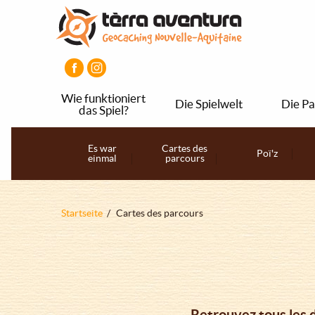
Direkt
Aller
Aller
zum
au
au
Inhalt
menu
pied
principal
de
page
Wie funktioniert
Die Spielwelt
Die Pa
das Spiel?
Navigation
Es war
Cartes des
Poï'z
principale
einmal
parcours
Pfadnavigation
Startseite
Cartes des parcours
Retrouvez tous les 