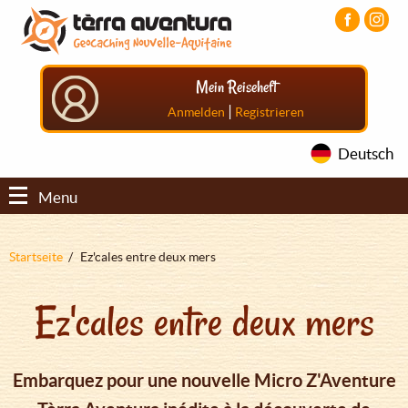
Direkt
Aller
Aller
zum
au
au
Inhalt
menu
pied
principal
de
Mein Reiseheft
page
|
Anmelden
Registrieren
Deutsch
Menu
Pfadnavigation
Startseite
Ez'cales entre deux mers
Ez'cales entre deux mers
Embarquez pour une nouvelle Micro Z'Aventure