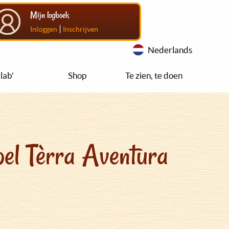
Mijn logboek
|
Inloggen
Inschrijven
Nederlands
lab'
Shop
Te zien, te doen
el Tèrra Aventura