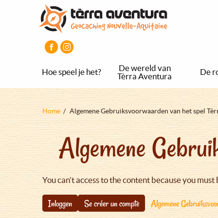
Overslaan
Aller
Aller
en
au
au
naar
menu
pied
de
principal
de
inhoud
page
gaan
De wereld van
Hoe speel je het?
De r
Tèrra Aventura
Kruimelpad
Home
Algemene Gebruiksvoorwaarden van het spel Tèr
Algemene Gebruik
You can't access to the content because you must 
Inloggen
Se créer un compte
Algemene Gebruiksvoor