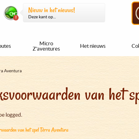
Nieuw in het nieuws!
Deze kant op...
Micro
outes
Het nieuws
Col
Z'aventures
ra Aventura
svoorwaarden van het sp
be logged.
waarden van het spel Tèrra Aventura