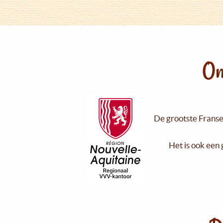
On
De grootste Franse 
Het is ook een 