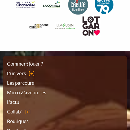
Plan
Comment jouer ?
L’univers
du
Les parcours
Micro Z'aventures
site
L'actu
Collab'
Boutiques