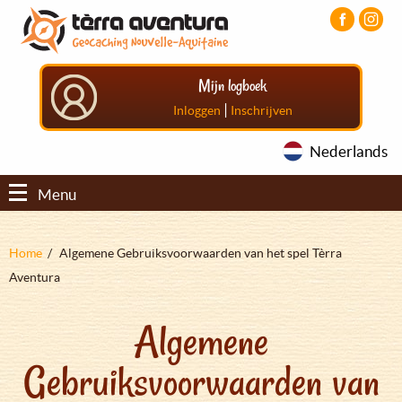
Overslaan
Aller
Aller
en
au
au
naar
menu
pied
de
principal
de
Mijn logboek
inhoud
page
gaan
|
Inloggen
Inschrijven
Nederlands
Menu
Kruimelpad
Home
Algemene Gebruiksvoorwaarden van het spel Tèrra
Aventura
Algemene
Gebruiksvoorwaarden van