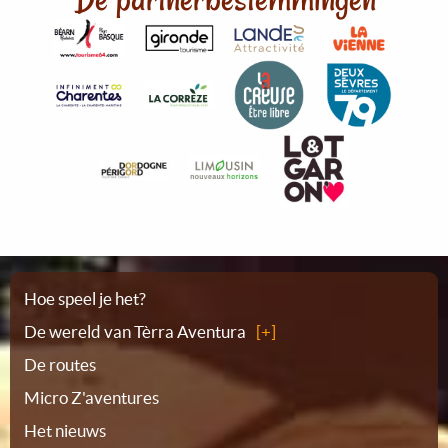
Plattegrond
Hoe speel je het?
De wereld van Tèrra Aventura
De routes
Micro Z'aventures
Het nieuws