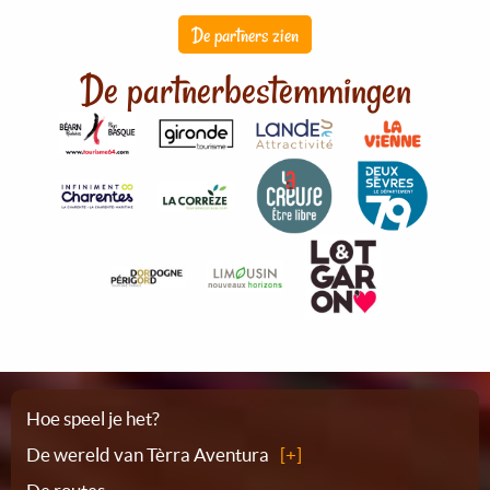
De partners zien
De partnerbestemmingen
Plattegrond
Hoe speel je het?
De wereld van Tèrra Aventura