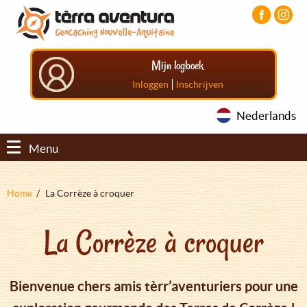
Overslaan
Aller
Aller
en
au
au
naar
menu
pied
de
principal
de
Mijn logboek
inhoud
page
gaan
|
Inloggen
Inschrijven
Nederlands
Menu
Kruimelpad
Home
La Corrèze à croquer
La Corrèze à croquer
Bienvenue chers amis tèrr’aventuriers pour une