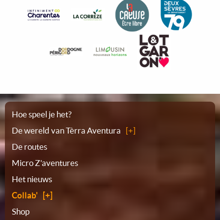
Plattegrond
Hoe speel je het?
De wereld van Tèrra Aventura
De routes
Micro Z'aventures
Het nieuws
Collab'
Shop