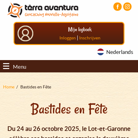
Overslaan
Aller
Aller
en
au
au
naar
menu
pied
de
principal
de
Mijn logboek
inhoud
page
gaan
|
Inloggen
Inschrijven
Nederlands
Menu
Kruimelpad
Home
Bastides en Fête
Bastides en Fête
Du 24 au 26 octobre 2025, le Lot-et-Garonne