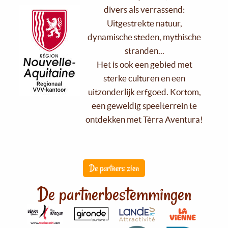
divers als verrassend:
Uitgestrekte natuur,
dynamische steden, mythische
stranden...
Het is ook een gebied met
sterke culturen en een
uitzonderlijk erfgoed. Kortom,
een geweldig speelterrein te
ontdekken met Tèrra Aventura!
De partners zien
De partnerbestemmingen