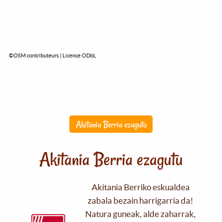
©OSM contributeurs | Licence ODbL
Akitania Berria ezagutu
Akitania Berria ezagutu
Akitania Berriko eskualdea
zabala bezain harrigarria da!
Natura guneak, alde zaharrak,