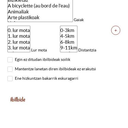
Gaiak
+
Lur mota
Distantzia
Egin ez ditudan ibilbideak soilik
Mantentze lanetan diren ibilbideak ez erakutsi
Ene hizkuntzan bakarrik eskuragarri
ibilbide