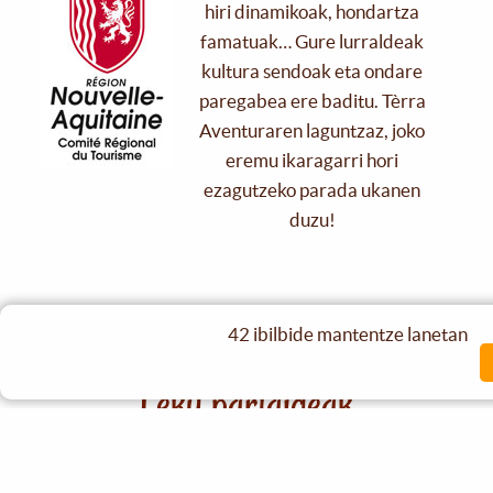
hiri dinamikoak, hondartza
famatuak… Gure lurraldeak
kultura sendoak eta ondare
paregabea ere baditu. Tèrra
Aventuraren laguntzaz, joko
eremu ikaragarri hori
ezagutzeko parada ukanen
duzu!
Partaide guziak
42 ibilbide mantentze lanetan
Leku partaideak