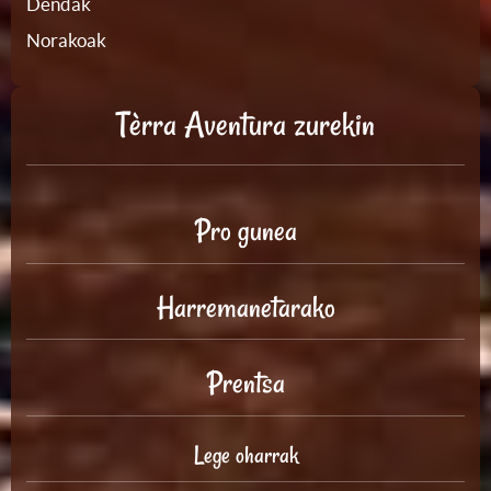
Dendak
Norakoak
Tèrra Aventura zurekin
Pro gunea
Harremanetarako
Prentsa
Lege oharrak