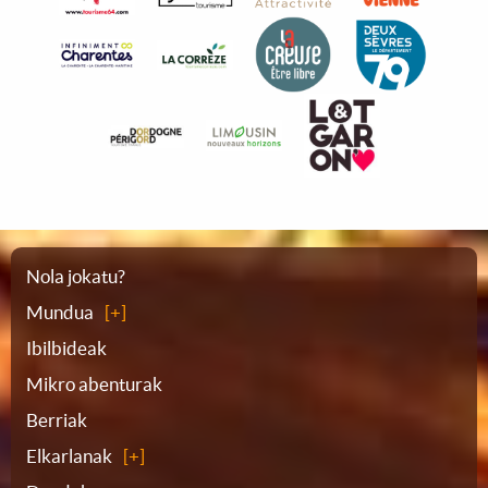
Webgunearen
Nola jokatu?
Mundua
planoa
Ibilbideak
Mikro abenturak
Berriak
Elkarlanak