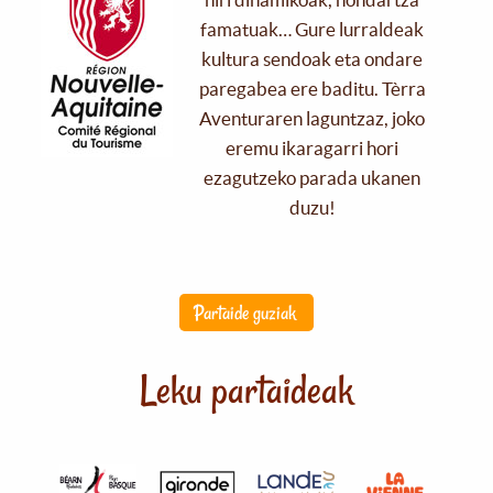
famatuak… Gure lurraldeak
kultura sendoak eta ondare
paregabea ere baditu. Tèrra
Aventuraren laguntzaz, joko
eremu ikaragarri hori
ezagutzeko parada ukanen
duzu!
Partaide guziak
Leku partaideak