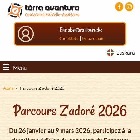
Aller
Aller
Aller
au
au
au
contenu
menu
pied
principal
principal
de
Ene abentura liburuxka
page
|
Konektatu
Izena eman
Euskara
Menu
Fil
Azala
Parcours Z'adoré 2026
d'Ariane
Parcours Z'adoré 2026
Du 26 janvier au 9 mars 2026, participez à la