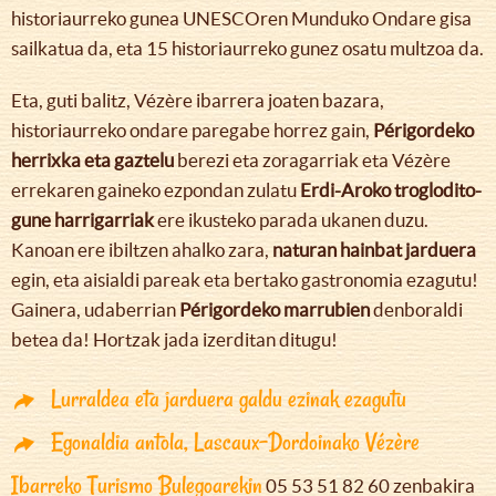
historiaurreko gunea UNESCOren Munduko Ondare gisa
sailkatua da, eta 15 historiaurreko gunez osatu multzoa da.
Eta, guti balitz, Vézère ibarrera joaten bazara,
historiaurreko ondare paregabe horrez gain,
Périgordeko
herrixka eta gaztelu
berezi eta zoragarriak eta Vézère
errekaren gaineko ezpondan zulatu
Erdi-Aroko troglodito-
gune harrigarriak
ere ikusteko parada ukanen duzu.
Kanoan ere ibiltzen ahalko zara,
naturan hainbat jarduera
egin, eta aisialdi pareak eta bertako gastronomia ezagutu!
Gainera, udaberrian
Périgordeko marrubien
denboraldi
betea da! Hortzak jada izerditan ditugu!
Lurraldea eta jarduera galdu ezinak ezagutu
Egonaldia antola, Lascaux-Dordoinako Vézère
Ibarreko Turismo Bulegoarekin
05 53 51 82 60 zenbakira