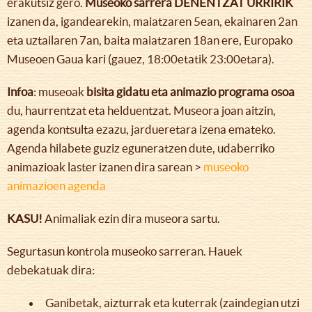
erakutsiz gero.
Museoko sarrera DENENTZAT URRIRIK
izanen da, igandearekin, maiatzaren 5ean, ekainaren 2an
eta uztailaren 7an, baita maiatzaren 18an ere, Europako
Museoen Gaua kari (gauez, 18:00etatik 23:00etara).
Infoa
: museoak
bisita gidatu eta animazio programa osoa
du, haurrentzat eta helduentzat. Museora joan aitzin,
agenda kontsulta ezazu, jardueretara izena emateko.
Agenda hilabete guziz eguneratzen dute, udaberriko
animazioak laster izanen dira sarean >
museoko
animazioen agenda
KASU!
Animaliak ezin dira museora sartu.
Segurtasun kontrola museoko sarreran. Hauek
debekatuak dira:
Ganibetak, aizturrak eta kuterrak (zaindegian utzi