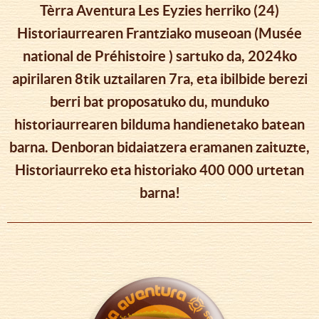
Tèrra Aventura Les Eyzies herriko (24)
Historiaurrearen Frantziako museoan (Musée
national de Préhistoire ) sartuko da, 2024ko
apirilaren 8tik uztailaren 7ra, eta ibilbide berezi
berri bat proposatuko du, munduko
historiaurrearen bilduma handienetako batean
barna. Denboran bidaiatzera eramanen zaituzte,
Historiaurreko eta historiako 400 000 urtetan
barna!