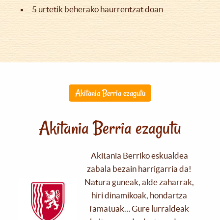
5 urtetik beherako haurrentzat doan
Akitania Berria ezagutu
Akitania Berria ezagutu
Akitania Berriko eskualdea
zabala bezain harrigarria da!
Natura guneak, alde zaharrak,
hiri dinamikoak, hondartza
famatuak… Gure lurraldeak