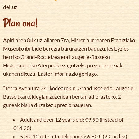
deituz
Plan ona!
Apirilaren 8tik uztailaren 7ra, Historiaurrearen Frantziako
Museoko ibilbide berezia bururatzen baduzu, les Eyzies
herriko Grand-Roc leizea eta Laugerie-Basseko
Historiaurreko Aterpeak ezagutzeko prezio bereziak
ukanen dituzu! Laster informazio gehiago.
“Terra Aventura 24” kodearekin, Grand-Roc edo Laugerie-
Basse txarteldegian zuzenean bertan adierazteko, 2
guneak bisita ditzakezu prezio hauetan:
Adult and over 12 years old: €9.90 (instead of
€14.20)
5 eta 12 urte bitarteko umea: 6,80 € (9 € ordez)