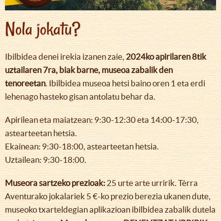
Nola jokatu?
Ibilbidea denei irekia izanen zaie,
2024ko apirilaren 8tik
uztailaren 7ra, biak barne, museoa zabalik den
tenoreetan
. Ibilbidea museoa hetsi baino oren 1 eta erdi
lehenago hasteko gisan antolatu behar da.
Apirilean eta maiatzean: 9:30-12:30 eta 14:00-17:30,
astearteetan hetsia.
Ekainean: 9:30-18:00, astearteetan hetsia.
Uztailean: 9:30-18:00.
Museora sartzeko prezioak:
25 urte arte urririk. Tèrra
Aventurako jokalariek 5 €-ko prezio berezia ukanen dute,
museoko txarteldegian aplikazioan ibilbidea zabalik dutela