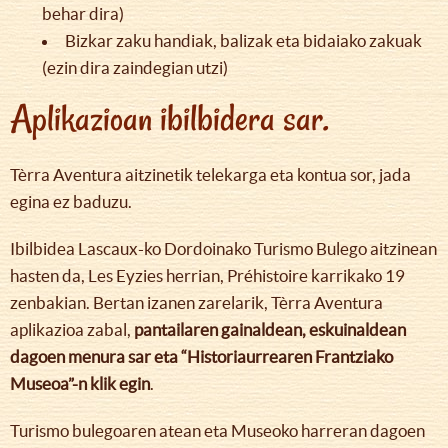
behar dira)
Bizkar zaku handiak, balizak eta bidaiako zakuak
(ezin dira zaindegian utzi)
Aplikazioan ibilbidera sar.
Tèrra Aventura aitzinetik telekarga eta kontua sor, jada
egina ez baduzu.
Ibilbidea Lascaux-ko Dordoinako Turismo Bulego aitzinean
hasten da, Les Eyzies herrian, Préhistoire karrikako 19
zenbakian. Bertan izanen zarelarik, Tèrra Aventura
aplikazioa zabal,
pantailaren gainaldean, eskuinaldean
dagoen menura sar eta “Historiaurrearen Frantziako
Museoa”-n klik egin
.
Turismo bulegoaren atean eta Museoko harreran dagoen