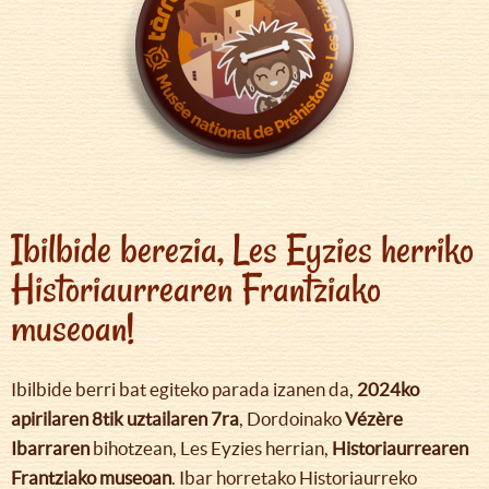
Ibilbide berezia, Les Eyzies herriko
Historiaurrearen Frantziako
museoan!
Ibilbide berri bat egiteko parada izanen da,
2024ko
apirilaren 8tik uztailaren 7ra
, Dordoinako
Vézère
Ibarraren
bihotzean, Les Eyzies herrian,
Historiaurrearen
Frantziako museoan
. Ibar horretako Historiaurreko