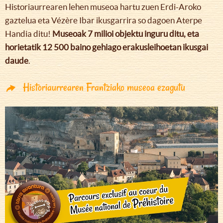
Historiaurrearen lehen museoa hartu zuen Erdi-Aroko
gaztelua eta Vézère Ibar ikusgarrira so dagoen Aterpe
Handia ditu!
Museoak 7 milioi objektu inguru ditu, eta
horietatik 12 500 baino gehiago erakusleihoetan ikusgai
daude
.
Historiaurrearen Frantziako museoa ezagutu