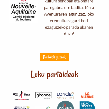
kultura sendoak eta ondare
paregabea ere baditu. Tèrra
Aventuraren laguntzaz, joko
eremu ikaragarri hori
ezagutzeko parada ukanen
duzu!
Partaide guziak
Leku partaideak