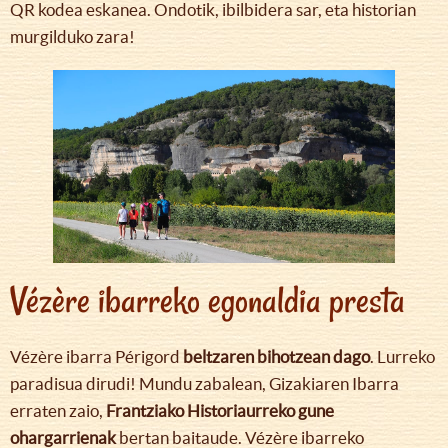
QR kodea eskanea. Ondotik, ibilbidera sar, eta historian
murgilduko zara!
Vézère ibarreko egonaldia presta
Vézère ibarra Périgord
beltzaren bihotzean dago
. Lurreko
paradisua dirudi! Mundu zabalean, Gizakiaren Ibarra
erraten zaio,
Frantziako Historiaurreko gune
ohargarrienak
bertan baitaude. Vézère ibarreko