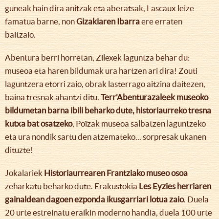
guneak hain dira anitzak eta aberatsak, Lascaux leize
famatua barne, non
Gizakiaren Ibarra
ere erraten
baitzaio.
Abentura berri horretan, Zilexek laguntza behar du:
museoa eta haren bildumak ura hartzen ari dira! Zouti
laguntzera etorri zaio, obrak lasterrago aitzina daitezen,
baina tresnak ahantzi ditu.
Terr’Abenturazaleek museoko
bildumetan barna ibili beharko dute, historiaurreko tresna
kutxa bat osatzeko
, Poïzak museoa salbatzen laguntzeko
eta ura nondik sartu den atzemateko... sorpresak ukanen
dituzte!
Jokalariek
Historiaurrearen Frantziako museo osoa
zeharkatu beharko dute. Erakustokia
Les Eyzies herriaren
gainaldean dagoen ezponda ikusgarriari lotua zaio
. Duela
20 urte estreinatu eraikin moderno handia, duela 100 urte