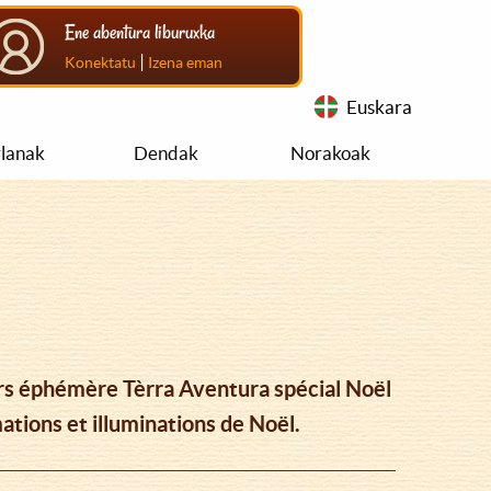
Ene abentura liburuxka
|
Konektatu
Izena eman
Euskara
rlanak
Dendak
Norakoak
ours éphémère Tèrra Aventura spécial Noël
ations et illuminations de Noël.