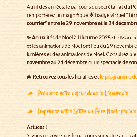
Au fil des années, le parcours du secrétariat du 
remporterez un magnifique
🌟
badge virtuel
"Tèrr
courrier” entre le 29 novembre et le 24 décemb
✨ Actualités de Noël à Libourne 2025 :
Le Marché 
et les animations de Noël ont lieu du 29 novembre
lumières et des animations de Noël. Consultez bien
novembre au 24 décembre
et un
spectacle de son
🎄 Retrouvez tous les horaires et
le programme des 
Préparez votre séjour dans le Libournais
Imprimez votre Lettre au Père Noël spéciale 
Astuces !
Si vous ne voyez pas le parcours sur votre applica