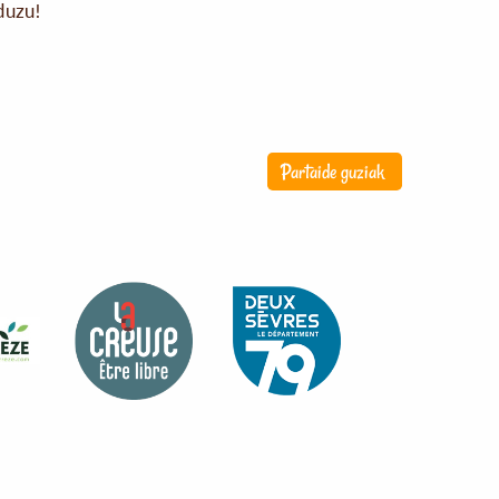
duzu!
Partaide guziak