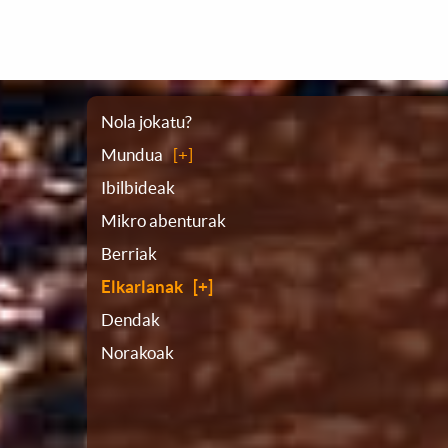
Webgunearen
Nola jokatu?
Mundua
planoa
Ibilbideak
Mikro abenturak
Berriak
Elkarlanak
Dendak
Norakoak