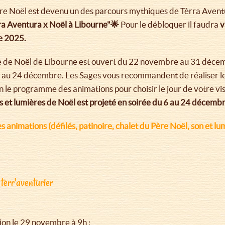
Père Noël est devenu un des parcours mythiques de Tèrra Aventu
a Aventura x Noël à Libourne"🌟
Pour le débloquer il faudra
v
re 2025.
de Noël de Libourne est ouvert du 22 novembre au 31 décem
 au 24 décembre. Les Sages vous recommandent de réaliser le p
 le programme des animations pour choisir le jour de votre vis
s et lumières de Noël est projeté en soirée du 6 au 24 décemb
animations (défilés, patinoire, chalet du Père Noël, son et lumiè
terr'aventurier
tion le 29 novembre à 9h :