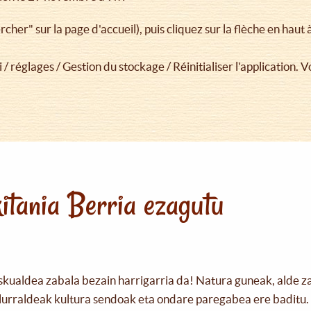
cher" sur la page d'accueil), puis cliquez sur la flèche en haut à 
i / réglages / Gestion du stockage / Réinitialiser l'application. 
itania Berria ezagutu
skualdea zabala bezain harrigarria da! Natura guneak, alde z
urraldeak kultura sendoak eta ondare paregabea ere baditu. 