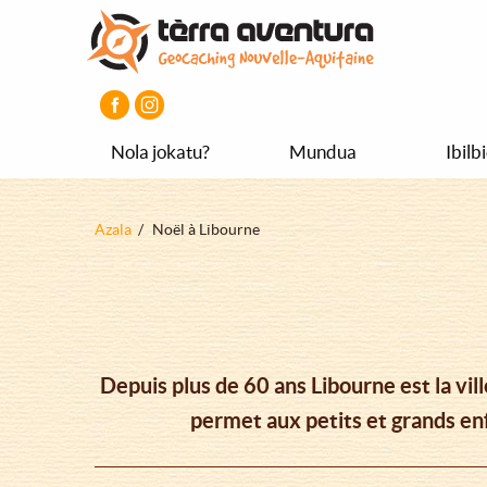
Aller
Aller
Aller
au
au
au
contenu
menu
pied
principal
principal
de
page
Nola jokatu?
Mundua
Ibilb
Fil
Azala
Noël à Libourne
d'Ariane
Depuis plus de 60 ans Libourne est la vi
permet aux petits et grands enf