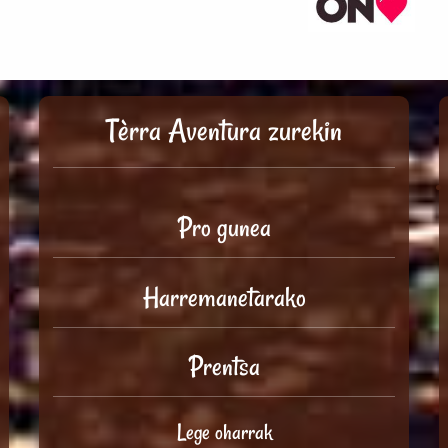
Tèrra Aventura zurekin
Pro gunea
Harremanetarako
Prentsa
Lege oharrak