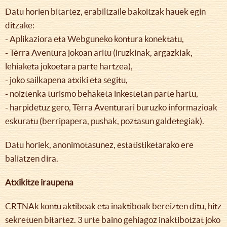
Datu horien bitartez, erabiltzaile bakoitzak hauek egin
ditzake:
- Aplikaziora eta Webguneko kontura konektatu,
- Tèrra Aventura jokoan aritu (iruzkinak, argazkiak,
lehiaketa jokoetara parte hartzea),
- joko sailkapena atxiki eta segitu,
- noiztenka turismo behaketa inkestetan parte hartu,
- harpidetuz gero, Tèrra Aventurari buruzko informazioak
eskuratu (berripapera, pushak, poztasun galdetegiak).
Datu horiek, anonimotasunez, estatistiketarako ere
baliatzen dira.
Atxikitze iraupena
CRTNAk kontu aktiboak eta inaktiboak bereizten ditu, hitz
sekretuen bitartez. 3 urte baino gehiagoz inaktibotzat joko