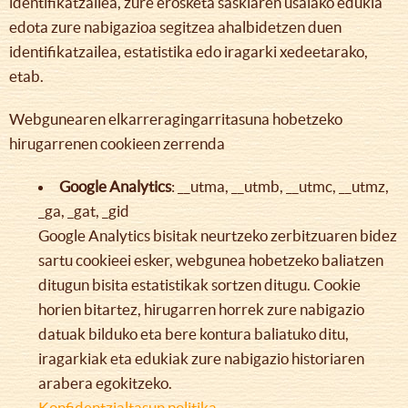
identifikatzailea, zure erosketa saskiaren usaiako edukia
edota zure nabigazioa segitzea ahalbidetzen duen
identifikatzailea, estatistika edo iragarki xedeetarako,
etab.
Webgunearen elkarreragingarritasuna hobetzeko
hirugarrenen cookieen zerrenda
Google Analytics
: __utma, __utmb, __utmc, __utmz,
_ga, _gat, _gid
Google Analytics bisitak neurtzeko zerbitzuaren bidez
sartu cookieei esker, webgunea hobetzeko baliatzen
ditugun bisita estatistikak sortzen ditugu. Cookie
horien bitartez, hirugarren horrek zure nabigazio
datuak bilduko eta bere kontura baliatuko ditu,
iragarkiak eta edukiak zure nabigazio historiaren
arabera egokitzeko.
Konfidentzialtasun politika