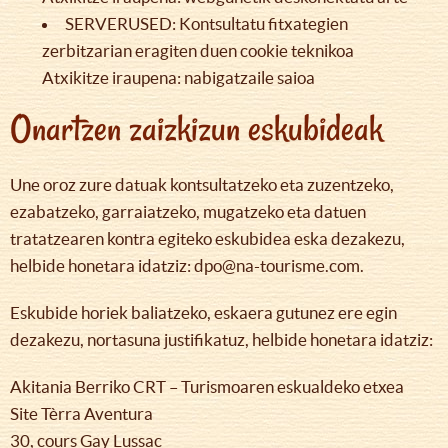
SERVERUSED: Kontsultatu fitxategien
zerbitzarian eragiten duen cookie teknikoa
Atxikitze iraupena: nabigatzaile saioa
Onartzen zaizkizun eskubideak
Une oroz zure datuak kontsultatzeko eta zuzentzeko,
ezabatzeko, garraiatzeko, mugatzeko eta datuen
tratatzearen kontra egiteko eskubidea eska dezakezu,
helbide honetara idatziz: dpo@na-tourisme.com.
Eskubide horiek baliatzeko, eskaera gutunez ere egin
dezakezu, nortasuna justifikatuz, helbide honetara idatziz:
Akitania Berriko CRT – Turismoaren eskualdeko etxea
Site Tèrra Aventura
30, cours Gay Lussac