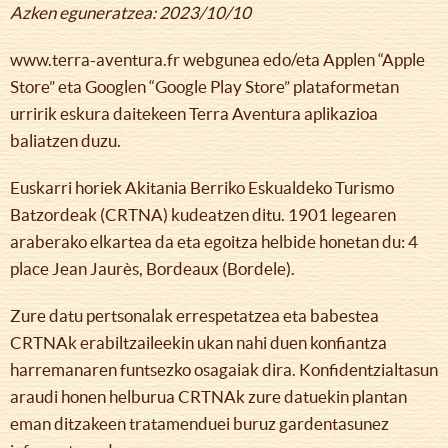
Azken eguneratzea: 2023/10/10
www.terra-aventura.fr webgunea edo/eta Applen “Apple
Store” eta Googlen “Google Play Store” plataformetan
urririk eskura daitekeen Terra Aventura aplikazioa
baliatzen duzu.
Euskarri horiek Akitania Berriko Eskualdeko Turismo
Batzordeak (CRTNA) kudeatzen ditu. 1901 legearen
araberako elkartea da eta egoitza helbide honetan du: 4
place Jean Jaurès, Bordeaux (Bordele).
Zure datu pertsonalak errespetatzea eta babestea
CRTNAk erabiltzaileekin ukan nahi duen konfiantza
harremanaren funtsezko osagaiak dira. Konfidentzialtasun
araudi honen helburua CRTNAk zure datuekin plantan
eman ditzakeen tratamenduei buruz gardentasunez