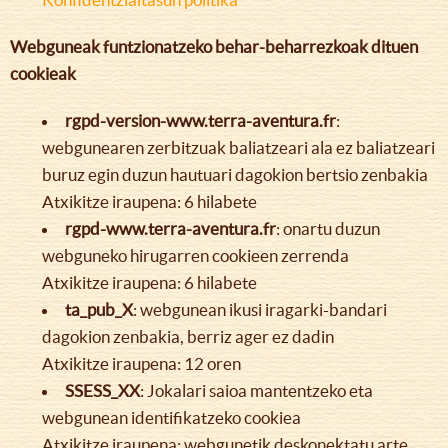
Webguneak funtzionatzeko behar-beharrezkoak dituen
cookieak
rgpd-version-www.terra-aventura.fr
:
webgunearen zerbitzuak baliatzeari ala ez baliatzeari
buruz egin duzun hautuari dagokion bertsio zenbakia
Atxikitze iraupena: 6 hilabete
rgpd-www.terra-aventura.fr
: onartu duzun
webguneko hirugarren cookieen zerrenda
Atxikitze iraupena: 6 hilabete
ta_pub_X
: webgunean ikusi iragarki-bandari
dagokion zenbakia, berriz ager ez dadin
Atxikitze iraupena: 12 oren
SSESS_XX
: Jokalari saioa mantentzeko eta
webgunean identifikatzeko cookiea
Atxikitze iraupena: webgunetik deskonektatu arte