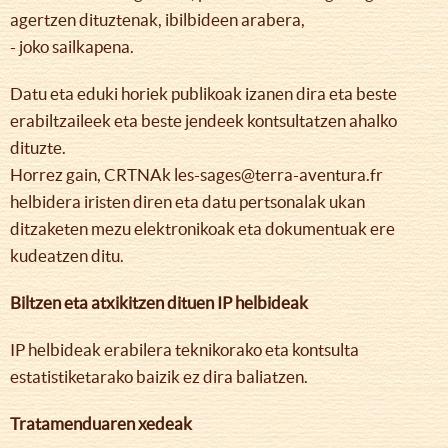
agertzen dituztenak, ibilbideen arabera,
- joko sailkapena.
Datu eta eduki horiek publikoak izanen dira eta beste
erabiltzaileek eta beste jendeek kontsultatzen ahalko
dituzte.
Horrez gain, CRTNAk les-sages@terra-aventura.fr
helbidera iristen diren eta datu pertsonalak ukan
ditzaketen mezu elektronikoak eta dokumentuak ere
kudeatzen ditu.
Biltzen eta atxikitzen dituen IP helbideak
IP helbideak erabilera teknikorako eta kontsulta
estatistiketarako baizik ez dira baliatzen.
Tratamenduaren xedeak