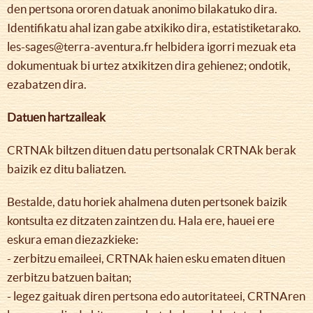
den pertsona ororen datuak anonimo bilakatuko dira.
Identifikatu ahal izan gabe atxikiko dira, estatistiketarako.
les-sages@terra-aventura.fr helbidera igorri mezuak eta
dokumentuak bi urtez atxikitzen dira gehienez; ondotik,
ezabatzen dira.
Datuen hartzaileak
CRTNAk biltzen dituen datu pertsonalak CRTNAk berak
baizik ez ditu baliatzen.
Bestalde, datu horiek ahalmena duten pertsonek baizik
kontsulta ez ditzaten zaintzen du. Hala ere, hauei ere
eskura eman diezazkieke:
- zerbitzu emaileei, CRTNAk haien esku ematen dituen
zerbitzu batzuen baitan;
- legez gaituak diren pertsona edo autoritateei, CRTNAren