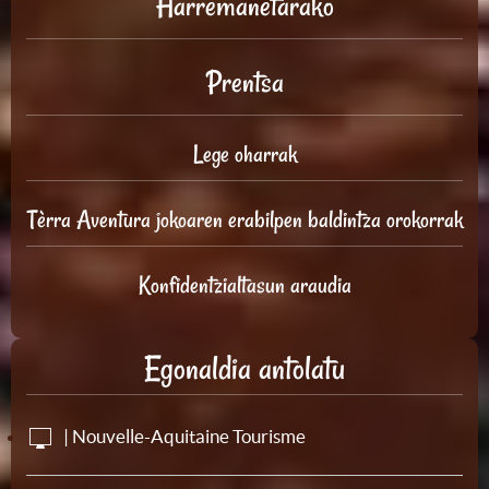
Harremanetarako
Prentsa
Lege oharrak
Tèrra Aventura jokoaren erabilpen baldintza orokorrak
Konfidentzialtasun araudia
Egonaldia antolatu
| Nouvelle-Aquitaine Tourisme