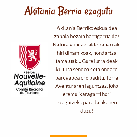
Akitania Berria ezagutu
Akitania Berriko eskualdea
zabala bezain harrigarria da!
Natura guneak, alde zaharrak,
hiri dinamikoak, hondartza
famatuak… Gure lurraldeak
kultura sendoak eta ondare
paregabea ere baditu. Tèrra
Aventuraren laguntzaz, joko
eremu ikaragarri hori
ezagutzeko parada ukanen
duzu!