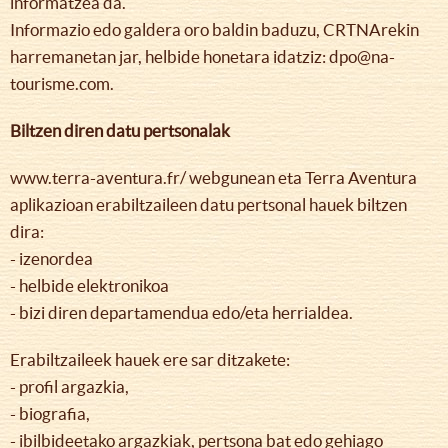
informatzea da.
Informazio edo galdera oro baldin baduzu, CRTNArekin
harremanetan jar, helbide honetara idatziz: dpo@na-
tourisme.com.
Biltzen diren datu pertsonalak
www.terra-aventura.fr/ webgunean eta Terra Aventura
aplikazioan erabiltzaileen datu pertsonal hauek biltzen
dira:
- izenordea
- helbide elektronikoa
- bizi diren departamendua edo/eta herrialdea.
Erabiltzaileek hauek ere sar ditzakete:
- profil argazkia,
- biografia,
- ibilbideetako argazkiak, pertsona bat edo gehiago