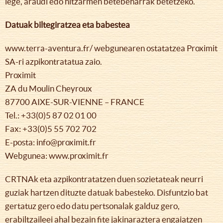
lege, araudi edo hitzarmen betebeharrak betetzeko.
Datuak biltegiratzea eta babestea
www.terra-aventura.fr/ webgunearen ostatatzea Proximit
SA-ri azpikontratatua zaio.
Proximit
ZA du Moulin Cheyroux
87700 AIXE-SUR-VIENNE – FRANCE
Tel.: +33(0)5 87 02 01 00
Fax: +33(0)5 55 702 702
E-posta: info@proximit.fr
Webgunea: www.proximit.fr
CRTNAk eta azpikontratatzen duen sozietateak neurri
guziak hartzen dituzte datuak babesteko. Disfuntzio bat
gertatuz gero edo datu pertsonalak galduz gero,
erabiltzaileei ahal bezain fite jakinaraztera engaiatzen