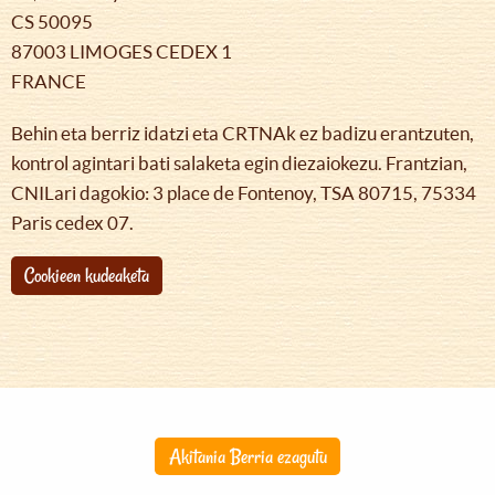
CS 50095
87003 LIMOGES CEDEX 1
FRANCE
Behin eta berriz idatzi eta CRTNAk ez badizu erantzuten,
kontrol agintari bati salaketa egin diezaiokezu. Frantzian,
CNILari dagokio: 3 place de Fontenoy, TSA 80715, 75334
Paris cedex 07.
Cookieen kudeaketa
Akitania Berria ezagutu