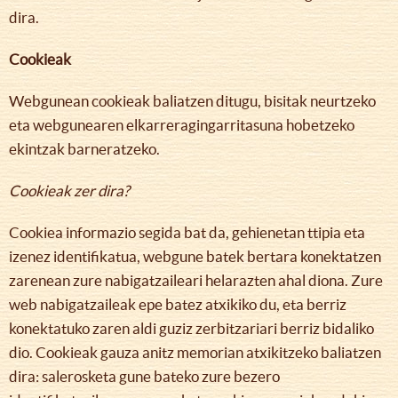
dira.
Cookieak
Webgunean cookieak baliatzen ditugu, bisitak neurtzeko
eta webgunearen elkarreragingarritasuna hobetzeko
ekintzak barneratzeko.
Cookieak zer dira?
Cookiea informazio segida bat da, gehienetan ttipia eta
izenez identifikatua, webgune batek bertara konektatzen
zarenean zure nabigatzaileari helarazten ahal diona. Zure
web nabigatzaileak epe batez atxikiko du, eta berriz
konektatuko zaren aldi guziz zerbitzariari berriz bidaliko
dio. Cookieak gauza anitz memorian atxikitzeko baliatzen
dira: salerosketa gune bateko zure bezero