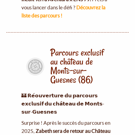
vous lancer dans le défi ?
Découvrez la
liste des parcours !
Parcours exclusif
au château de
Monts-sur-
Guesnes (86)
🏰 𝗥𝗲́𝗼𝘂𝘃𝗲𝗿𝘁𝘂𝗿𝗲 𝗱𝘂 𝗽𝗮𝗿𝗰𝗼𝘂𝗿𝘀
𝗲𝘅𝗰𝗹𝘂𝘀𝗶𝗳 𝗱𝘂 𝗰𝗵𝗮̂𝘁𝗲𝗮𝘂 𝗱𝗲 𝗠𝗼𝗻𝘁𝘀-
𝘀𝘂𝗿-𝗚𝘂𝗲𝘀𝗻𝗲𝘀
Surprise ! Après le succès du parcours en
2025,
Zabeth sera de retour au Château