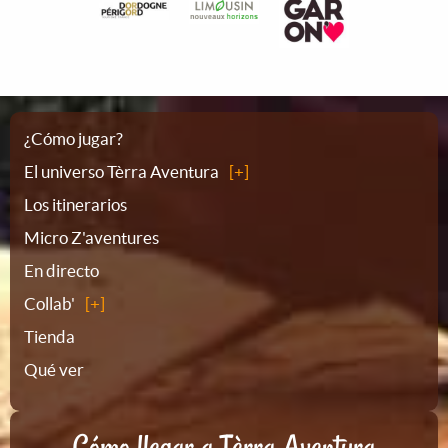
Plano
¿Cómo jugar?
El universo Tèrra Aventura
del
Los itinerarios
Micro Z'aventures
sitio
En directo
Collab'
Tienda
Qué ver
Cómo llegar a Tèrra Aventura