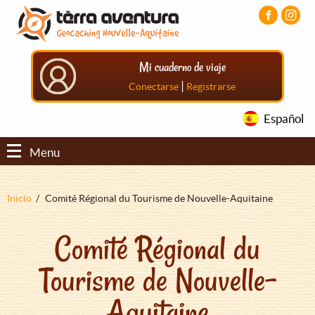
Pasar
Pasar
Pasar
al
al
al
contenido
menú
pie
principal
principal
de
Mi cuaderno de viaje
página
principal
|
Conectarse
Registrarse
Español
Menu
Sobrescribir
Inicio
Comité Régional du Tourisme de Nouvelle-Aquitaine
enlaces
Comité Régional du
de
ayuda
Tourisme de Nouvelle-
a
la
Aquitaine
navegación