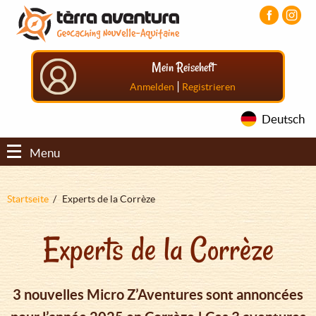
Direkt
Aller
Aller
zum
au
au
Inhalt
menu
pied
principal
de
Mein Reiseheft
page
|
Anmelden
Registrieren
Deutsch
Menu
Pfadnavigation
Startseite
Experts de la Corrèze
Experts de la Corrèze
3 nouvelles Micro Z’Aventures sont annoncées