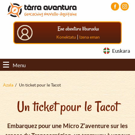
Aller
Aller
Aller
au
au
au
contenu
menu
pied
principal
principal
de
Ene abentura liburuxka
page
|
Konektatu
Izena eman
Euskara
Menu
Fil
Azala
Un ticket pour le Tacot
d'Ariane
Un ticket pour le Tacot
Embarquez pour une Micro Z’aventure sur les