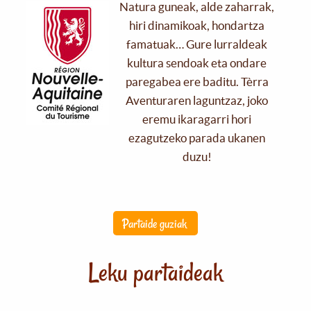
Natura guneak, alde zaharrak,
hiri dinamikoak, hondartza
famatuak… Gure lurraldeak
kultura sendoak eta ondare
paregabea ere baditu. Tèrra
Aventuraren laguntzaz, joko
eremu ikaragarri hori
ezagutzeko parada ukanen
duzu!
Partaide guziak
Leku partaideak