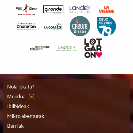
Webgunearen
Nola jokatu?
Mundua
planoa
Ibilbideak
Mikro abenturak
Berriak