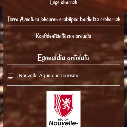
Lege oharrak
Tèrra Aventura jokoaren erabilpen baldintza orokorrak
Konfidentzialtasun araudia
Egonaldia antolatu
| Nouvelle-Aquitaine Tourisme