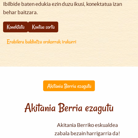
Ibilbide baten edukia ezin duzu ikusi, konektatua izan
behar baitzara.
Konektatu
Kontua sortu
Erabilera baldintza orokorrak irakurri
Akitania Berria ezagutu
Akitania Berria ezagutu
Akitania Berriko eskualdea
zabala bezain harrigarria da!