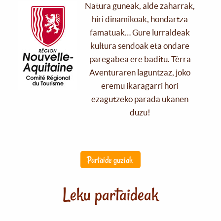
Natura guneak, alde zaharrak,
hiri dinamikoak, hondartza
famatuak… Gure lurraldeak
kultura sendoak eta ondare
paregabea ere baditu. Tèrra
Aventuraren laguntzaz, joko
eremu ikaragarri hori
ezagutzeko parada ukanen
duzu!
Partaide guziak
Leku partaideak