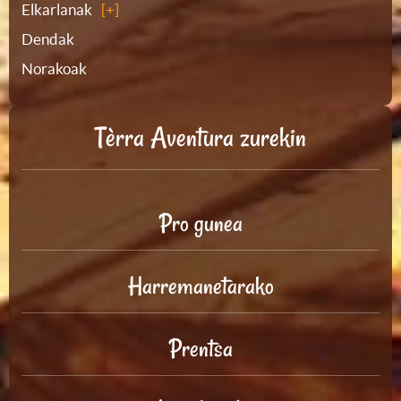
Elkarlanak
Dendak
Norakoak
Tèrra Aventura zurekin
Pro gunea
Harremanetarako
Prentsa