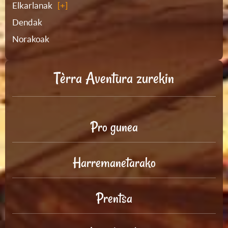
Elkarlanak
Dendak
Norakoak
Tèrra Aventura zurekin
Pro gunea
Harremanetarako
Prentsa