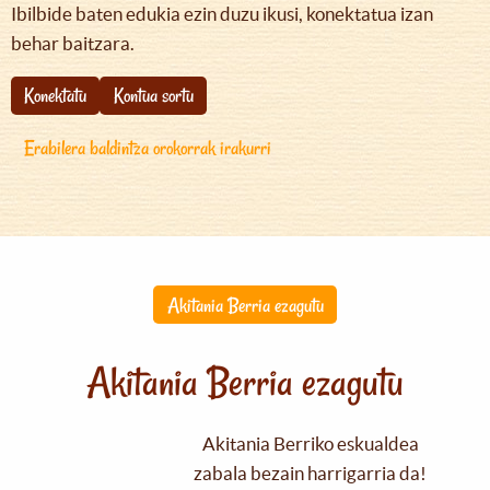
Ibilbide baten edukia ezin duzu ikusi, konektatua izan
behar baitzara.
Konektatu
Kontua sortu
Erabilera baldintza orokorrak irakurri
Akitania Berria ezagutu
Akitania Berria ezagutu
Akitania Berriko eskualdea
zabala bezain harrigarria da!