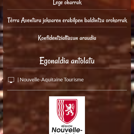
Lege oharrak
Tèrra Aventura jokoaren erabilpen baldintza orokorrak
Konfidentzialtasun araudia
Egonaldia antolatu
| Nouvelle-Aquitaine Tourisme