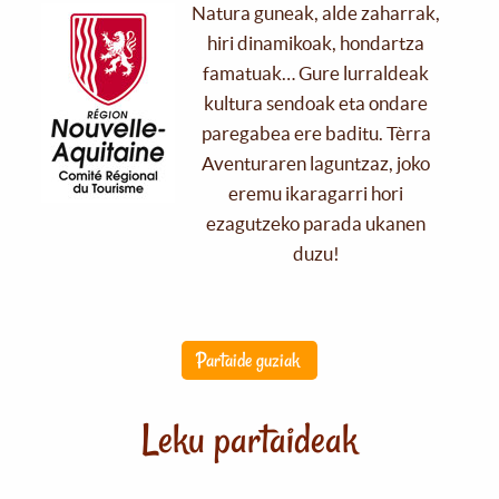
Natura guneak, alde zaharrak,
hiri dinamikoak, hondartza
famatuak… Gure lurraldeak
kultura sendoak eta ondare
paregabea ere baditu. Tèrra
Aventuraren laguntzaz, joko
eremu ikaragarri hori
ezagutzeko parada ukanen
duzu!
Partaide guziak
Leku partaideak