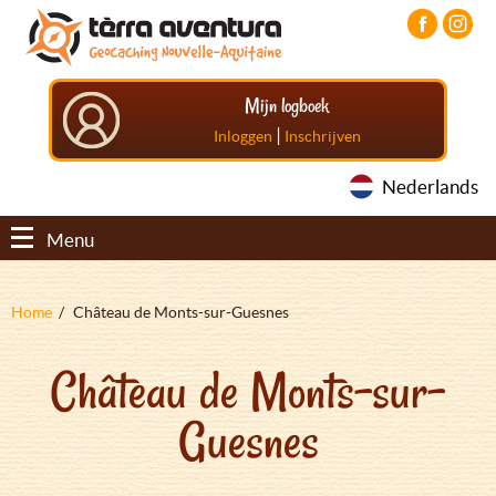
Overslaan
Aller
Aller
en
au
au
naar
menu
pied
de
principal
de
Mijn logboek
inhoud
page
gaan
|
Inloggen
Inschrijven
Nederlands
Menu
Kruimelpad
Home
Château de Monts-sur-Guesnes
Château de Monts-sur-
Guesnes