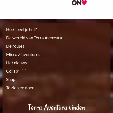
Plattegrond
Hoe speel je het?
De wereld van Tèrra Aventura
De routes
Micro Z'aventures
Het nieuws
Collab'
Shop
Te zien, te doen
Terra Aventura vinden