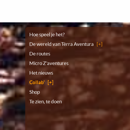
Plattegrond
Hoe speel je het?
De wereld van Tèrra Aventura
De routes
Micro Z'aventures
Het nieuws
Collab'
Shop
Te zien, te doen