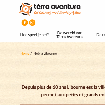
Overslaan
Aller
Aller
en
au
au
naar
menu
pied
de
principal
de
inhoud
page
gaan
De wereld van
Hoe speel je het?
De r
Tèrra Aventura
Kruimelpad
Home
Noël à Libourne
Depuis plus de 60 ans Libourne est la vi
permet aux petits et grands enf