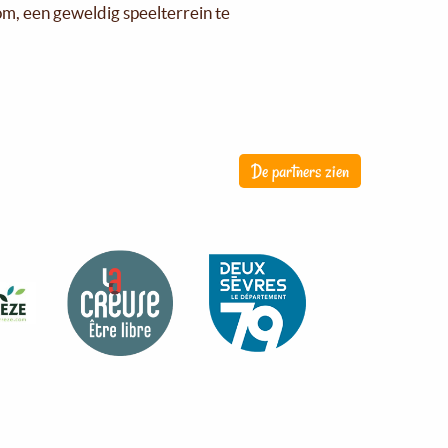
om, een geweldig speelterrein te
De partners zien