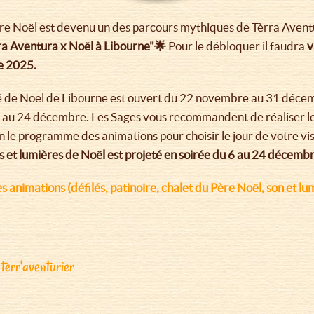
Père Noël est devenu un des parcours mythiques de Tèrra Aventu
a Aventura x Noël à Libourne"🌟
Pour le débloquer il faudra
v
re 2025.
de Noël de Libourne est ouvert du 22 novembre au 31 décem
 au 24 décembre. Les Sages vous recommandent de réaliser le p
 le programme des animations pour choisir le jour de votre vis
s et lumières de Noël est projeté en soirée du 6 au 24 décemb
animations (défilés, patinoire, chalet du Père Noël, son et lumiè
terr'aventurier