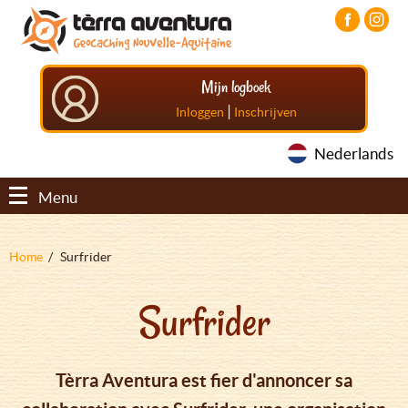
Overslaan
Aller
Aller
en
au
au
naar
menu
pied
de
principal
de
Mijn logboek
inhoud
page
gaan
|
Inloggen
Inschrijven
Nederlands
Menu
Kruimelpad
Home
Surfrider
Surfrider
Tèrra Aventura est fier d'annoncer sa