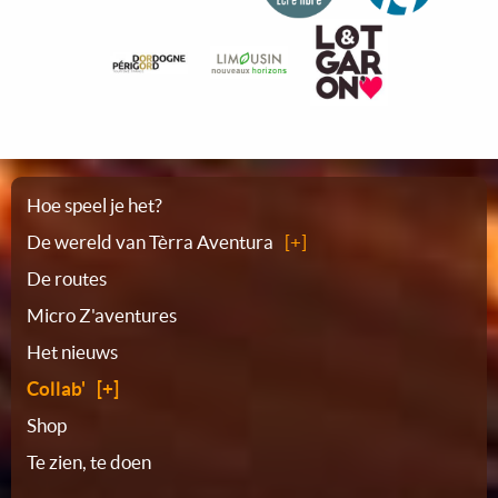
Plattegrond
Hoe speel je het?
De wereld van Tèrra Aventura
De routes
Micro Z'aventures
Het nieuws
Collab'
Shop
Te zien, te doen