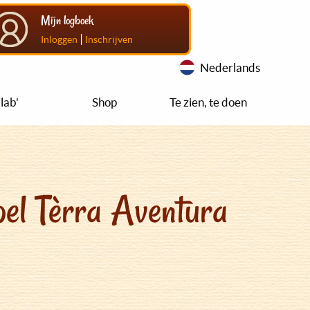
Mijn logboek
|
Inloggen
Inschrijven
Nederlands
lab'
Shop
Te zien, te doen
el Tèrra Aventura