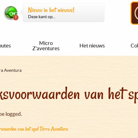
Nieuw in het nieuws!
Deze kant op...
Micro
outes
Het nieuws
Col
Z'aventures
ra Aventura
svoorwaarden van het sp
be logged.
waarden van het spel Tèrra Aventura