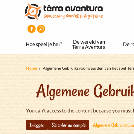
Overslaan
Aller
Aller
en
au
au
naar
menu
pied
de
principal
de
inhoud
page
gaan
De wereld van
Hoe speel je het?
De r
Tèrra Aventura
Kruimelpad
Home
Algemene Gebruiksvoorwaarden van het spel Tèr
Algemene Gebruik
You can't access to the content because you must 
Inloggen
Se créer un compte
Algemene Gebruiksvoor