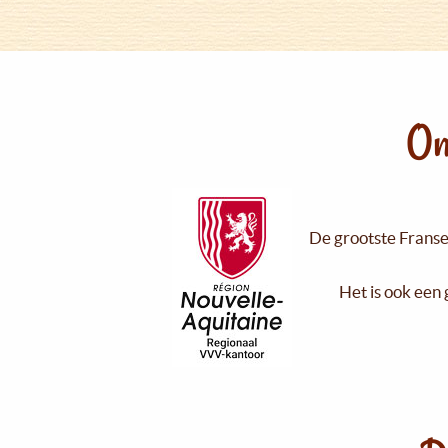
On
De grootste Franse 
Het is ook een 