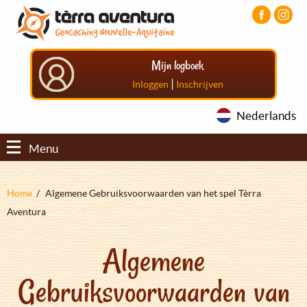
Overslaan
Aller
Aller
en
au
au
naar
menu
pied
de
principal
de
Mijn logboek
inhoud
page
gaan
|
Inloggen
Inschrijven
Nederlands
Menu
Kruimelpad
Home
Algemene Gebruiksvoorwaarden van het spel Tèrra
Aventura
Algemene
Gebruiksvoorwaarden van