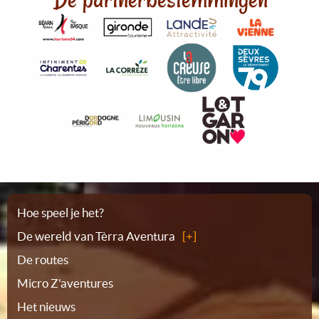
Plattegrond
Hoe speel je het?
De wereld van Tèrra Aventura
De routes
Micro Z'aventures
Het nieuws