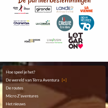
Plattegrond
Hoe speel je het?
De wereld van Tèrra Aventura
De routes
Micro Z'aventures
Het nieuws