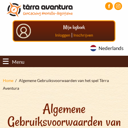
Overslaan
Aller
Aller
en
au
au
naar
menu
pied
de
principal
de
Mijn logboek
inhoud
page
gaan
|
Inloggen
Inschrijven
Nederlands
Menu
Kruimelpad
Home
Algemene Gebruiksvoorwaarden van het spel Tèrra
Aventura
Algemene
Gebruiksvoorwaarden van