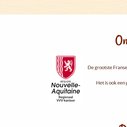
On
De grootste Franse 
Het is ook een 