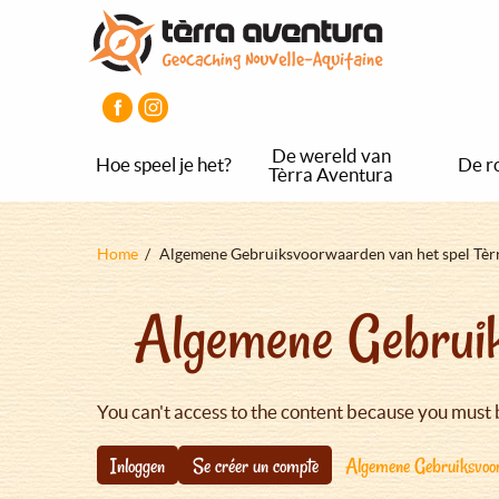
Overslaan
Aller
Aller
en
au
au
naar
menu
pied
de
principal
de
inhoud
page
gaan
De wereld van
Hoe speel je het?
De r
Tèrra Aventura
Kruimelpad
Home
Algemene Gebruiksvoorwaarden van het spel Tèr
Algemene Gebruik
You can't access to the content because you must 
Inloggen
Se créer un compte
Algemene Gebruiksvoor