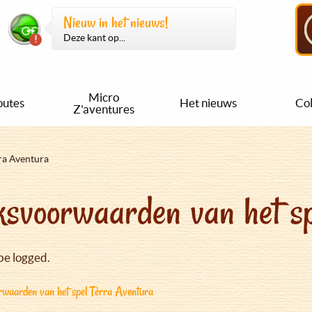
Nieuw in het nieuws!
Deze kant op...
Micro
outes
Het nieuws
Col
Z'aventures
ra Aventura
svoorwaarden van het sp
be logged.
waarden van het spel Tèrra Aventura