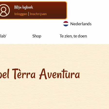
Mijn logboek
|
Inloggen
Inschrijven
Nederlands
lab'
Shop
Te zien, te doen
el Tèrra Aventura