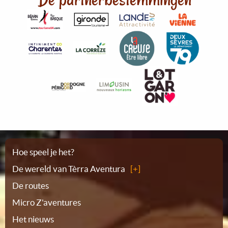
Plattegrond
Hoe speel je het?
De wereld van Tèrra Aventura
De routes
Micro Z'aventures
Het nieuws