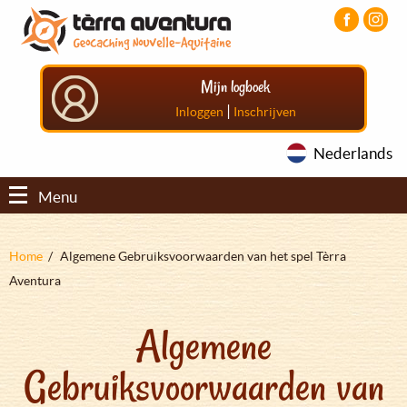
Overslaan
Aller
Aller
en
au
au
naar
menu
pied
de
principal
de
Mijn logboek
inhoud
page
gaan
|
Inloggen
Inschrijven
Nederlands
Menu
Kruimelpad
Home
Algemene Gebruiksvoorwaarden van het spel Tèrra
Aventura
Algemene
Gebruiksvoorwaarden van