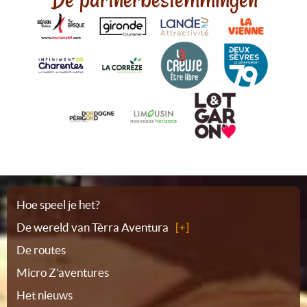
Plattegrond
Hoe speel je het?
De wereld van Tèrra Aventura
De routes
Micro Z'aventures
Het nieuws