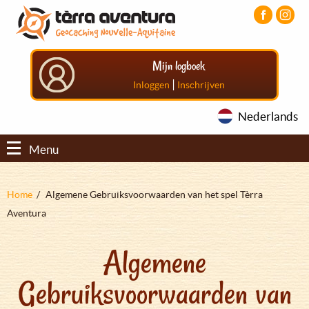
Overslaan
Aller
Aller
en
au
au
naar
menu
pied
de
principal
de
Mijn logboek
inhoud
page
gaan
|
Inloggen
Inschrijven
Nederlands
Menu
Kruimelpad
Home
Algemene Gebruiksvoorwaarden van het spel Tèrra
Aventura
Algemene
Gebruiksvoorwaarden van