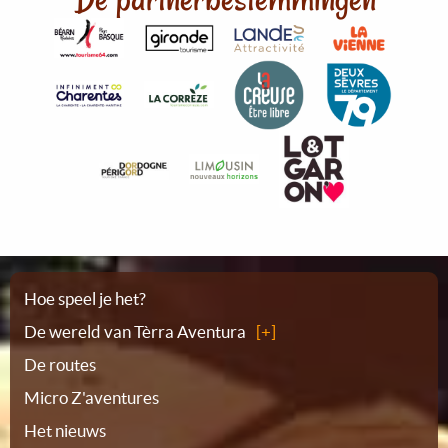
Plattegrond
Hoe speel je het?
De wereld van Tèrra Aventura
De routes
Micro Z'aventures
Het nieuws