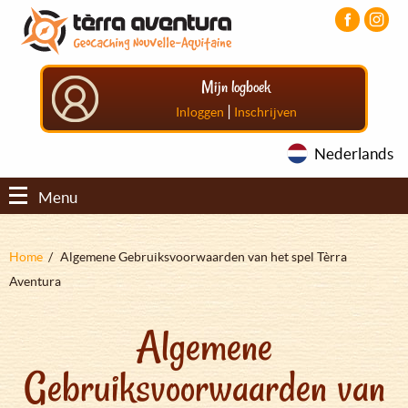
Overslaan
Aller
Aller
en
au
au
naar
menu
pied
de
principal
de
Mijn logboek
inhoud
page
gaan
|
Inloggen
Inschrijven
Nederlands
Menu
Kruimelpad
Home
Algemene Gebruiksvoorwaarden van het spel Tèrra
Aventura
Algemene
Gebruiksvoorwaarden van