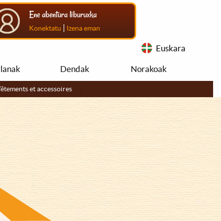
Ene abentura liburuxka
|
Konektatu
Izena eman
Euskara
rlanak
Dendak
Norakoak
êtements et accessoires