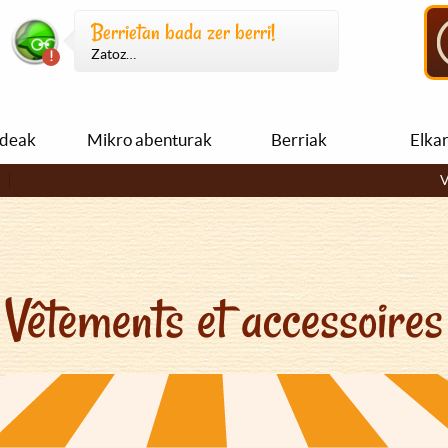
Berrietan bada zer berri!
Zatoz…
ideak
Mikro abenturak
Berriak
Elka
V
Vêtements et accessoires