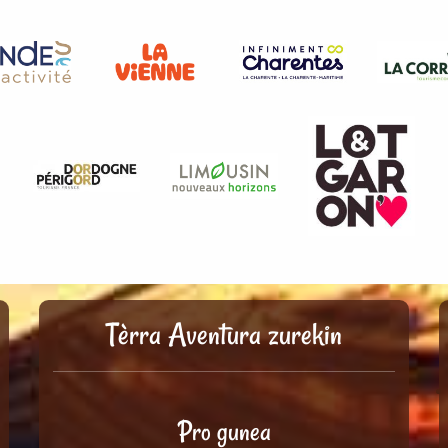
Tèrra Aventura zurekin
Pro gunea