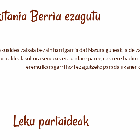
itania Berria ezagutu
skualdea zabala bezain harrigarria da! Natura guneak, alde z
urraldeak kultura sendoak eta ondare paregabea ere baditu. 
eremu ikaragarri hori ezagutzeko parada ukanen 
Leku partaideak