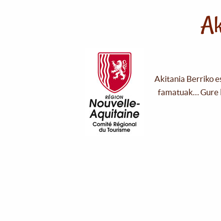
Ak
Akitania Berriko e
famatuak… Gure l