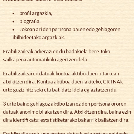
profil argazkia,
biografia,
Jokoan ari den pertsona baten edo gehiagoren
ibilbideetako argazkiak.
Erabiltzaileak adierazten du badakiela bere Joko
sailkapena automatikoki agertzen dela.
Erabiltzailearen datuak kontua aktibo duen bitartean
atxikitzen dira. Kontua aktiboa duen jakiteko, CRTNAk
urte guziz hitz sekretu bat idatzi dela egiaztatzen du.
3 urte baino gehiagoz aktibo izan ez den pertsona ororen
datuak anonimo bilakatzen dira. Atxikitzen dira, baina ezin
dira identifikatu; estatistiketarako bakarrik baliatzen dira.
Erabiltzaile orok, une orotan, datuak eskuratzea galdegin