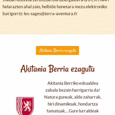
helarazten ahal zaio, helbide honetara mezu elektroniko
bat igorriz: les-sages@terra-aventura.fr
Akitania Berria ezagutu
Akitania Berria ezagutu
Akitania Berriko eskualdea
zabala bezain harrigarria da!
Natura guneak, alde zaharrak,
hiri dinamikoak, hondartza
famatuak… Gure lurraldeak