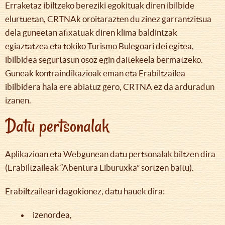
Erraketaz ibiltzeko bereziki egokituak diren ibilbide
elurtuetan, CRTNAk oroitarazten du zinez garrantzitsua
dela guneetan afixatuak diren klima baldintzak
egiaztatzea eta tokiko Turismo Bulegoari dei egitea,
ibilbidea segurtasun osoz egin daitekeela bermatzeko.
Guneak kontraindikazioak eman eta Erabiltzailea
ibilbidera hala ere abiatuz gero, CRTNA ez da arduradun
izanen.
Datu pertsonalak
Aplikazioan eta Webgunean datu pertsonalak biltzen dira
(Erabiltzaileak “Abentura Liburuxka” sortzen baitu).
Erabiltzaileari dagokionez, datu hauek dira:
izenordea,