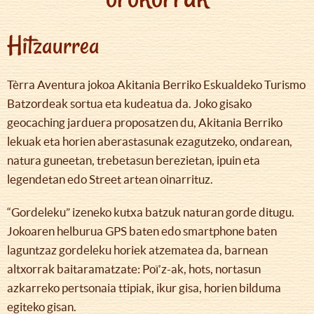
Hitzaurrea
Tèrra Aventura jokoa Akitania Berriko Eskualdeko Turismo
Batzordeak sortua eta kudeatua da. Joko gisako
geocaching jarduera proposatzen du, Akitania Berriko
lekuak eta horien aberastasunak ezagutzeko, ondarean,
natura guneetan, trebetasun berezietan, ipuin eta
legendetan edo Street artean oinarrituz.
“Gordeleku” izeneko kutxa batzuk naturan gorde ditugu.
Jokoaren helburua GPS baten edo smartphone baten
laguntzaz gordeleku horiek atzematea da, barnean
altxorrak baitaramatzate: Poï’z-ak, hots, nortasun
azkarreko pertsonaia ttipiak, ikur gisa, horien bilduma
egiteko gisan.