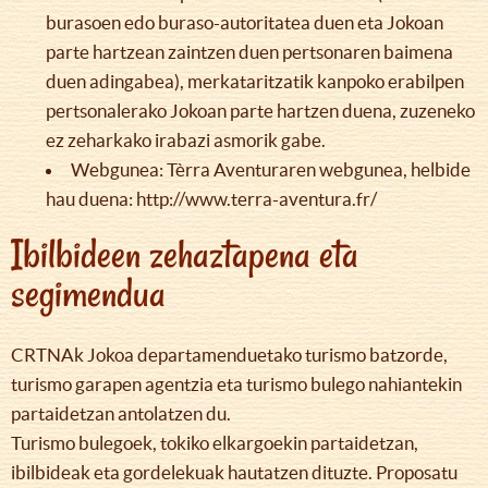
burasoen edo buraso-autoritatea duen eta Jokoan
parte hartzean zaintzen duen pertsonaren baimena
duen adingabea), merkataritzatik kanpoko erabilpen
pertsonalerako Jokoan parte hartzen duena, zuzeneko
ez zeharkako irabazi asmorik gabe.
Webgunea: Tèrra Aventuraren webgunea, helbide
hau duena: http://www.terra-aventura.fr/
Ibilbideen zehaztapena eta
segimendua
CRTNAk Jokoa departamenduetako turismo batzorde,
turismo garapen agentzia eta turismo bulego nahiantekin
partaidetzan antolatzen du.
Turismo bulegoek, tokiko elkargoekin partaidetzan,
ibilbideak eta gordelekuak hautatzen dituzte. Proposatu