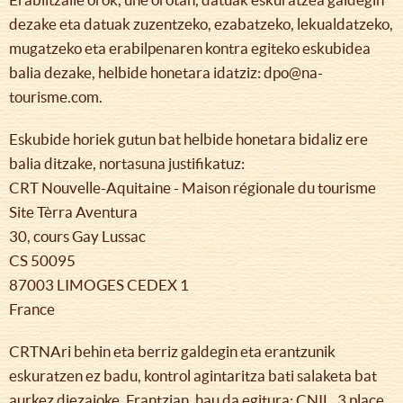
dezake eta datuak zuzentzeko, ezabatzeko, lekualdatzeko,
mugatzeko eta erabilpenaren kontra egiteko eskubidea
balia dezake, helbide honetara idatziz: dpo@na-
tourisme.com.
Eskubide horiek gutun bat helbide honetara bidaliz ere
balia ditzake, nortasuna justifikatuz:
CRT Nouvelle-Aquitaine - Maison régionale du tourisme
Site Tèrra Aventura
30, cours Gay Lussac
CS 50095
87003 LIMOGES CEDEX 1
France
CRTNAri behin eta berriz galdegin eta erantzunik
eskuratzen ez badu, kontrol agintaritza bati salaketa bat
aurkez diezaioke. Frantzian, hau da egitura: CNIL, 3 place