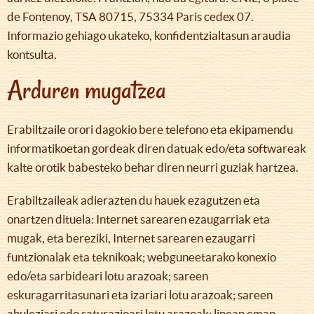
de Fontenoy, TSA 80715, 75334 Paris cedex 07.
Informazio gehiago ukateko, konfidentzialtasun araudia
kontsulta.
Arduren mugatzea
Erabiltzaile orori dagokio bere telefono eta ekipamendu
informatikoetan gordeak diren datuak edo/eta softwareak
kalte orotik babesteko behar diren neurri guziak hartzea.
Erabiltzaileak adierazten du hauek ezagutzen eta
onartzen dituela: Internet sarearen ezaugarriak eta
mugak, eta bereziki, Internet sarearen ezaugarri
funtzionalak eta teknikoak; webguneetarako konexio
edo/eta sarbideari lotu arazoak; sareen
eskuragarritasunari eta izariari lotu arazoak; sareen
ahuleziari edo saturazioari lotu arazoak; linean eman