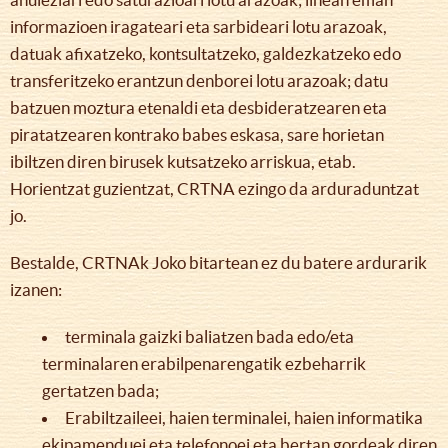
informazioen iragateari eta sarbideari lotu arazoak,
datuak afixatzeko, kontsultatzeko, galdezkatzeko edo
transferitzeko erantzun denborei lotu arazoak; datu
batzuen moztura etenaldi eta desbideratzearen eta
piratatzearen kontrako babes eskasa, sare horietan
ibiltzen diren birusek kutsatzeko arriskua, etab.
Horientzat guzientzat, CRTNA ezingo da arduraduntzat
jo.
Bestalde, CRTNAk Joko bitartean ez du batere ardurarik
izanen:
terminala gaizki baliatzen bada edo/eta
terminalaren erabilpenarengatik ezbeharrik
gertatzen bada;
Erabiltzaileei, haien terminalei, haien informatika
ekipamenduei eta telefonoei eta bertan gordeak diren