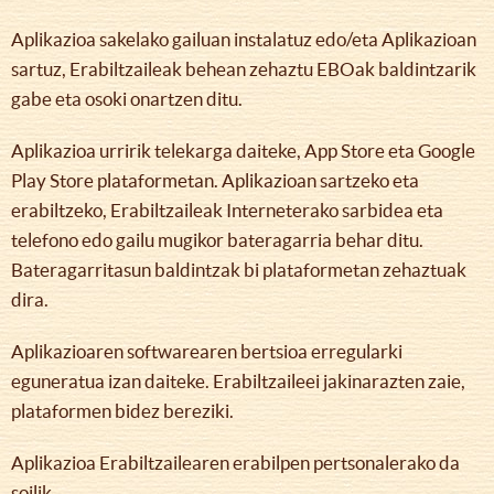
Aplikazioa sakelako gailuan instalatuz edo/eta Aplikazioan
sartuz, Erabiltzaileak behean zehaztu EBOak baldintzarik
gabe eta osoki onartzen ditu.
Aplikazioa urririk telekarga daiteke, App Store eta Google
Play Store plataformetan. Aplikazioan sartzeko eta
erabiltzeko, Erabiltzaileak Interneterako sarbidea eta
telefono edo gailu mugikor bateragarria behar ditu.
Bateragarritasun baldintzak bi plataformetan zehaztuak
dira.
Aplikazioaren softwarearen bertsioa erregularki
eguneratua izan daiteke. Erabiltzaileei jakinarazten zaie,
plataformen bidez bereziki.
Aplikazioa Erabiltzailearen erabilpen pertsonalerako da
soilik.