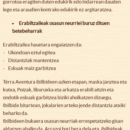
gorrotoa eragiten duten edukirik edo indarrean dauden
lege eta araudien kontrako edukirik ez argitaratzea.
Erabiltzaileak osasun neurriei buruz dituen
betebeharrak
Erabiltzailea hauetara engaiatzen da:
- Ukondoan eztul egitea
- Distantziak mantentzea
- Eskuak maiz garbitzea
Tèrra Aventura ibilbideen azken etapan, maska janztea eta
kutxa, Poïzak, liburuxka eta arkatza erabili aitzin eta
ondotik eskuak garbitzea biziki aholkatzen dizuegu.
Ibilbide bitartean, jokalarien arteko jende distantzia atxiki
beharko da.
Ibilbideen bukaera osasun neurriak errespetatzeko gisan
aldatzen ahalko da. Arrazoi hori bera dela eta, ibilbideak