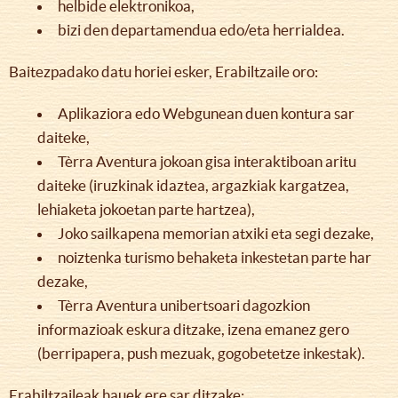
helbide elektronikoa,
bizi den departamendua edo/eta herrialdea.
Baitezpadako datu horiei esker, Erabiltzaile oro:
Aplikaziora edo Webgunean duen kontura sar
daiteke,
Tèrra Aventura jokoan gisa interaktiboan aritu
daiteke (iruzkinak idaztea, argazkiak kargatzea,
lehiaketa jokoetan parte hartzea),
Joko sailkapena memorian atxiki eta segi dezake,
noiztenka turismo behaketa inkestetan parte har
dezake,
Tèrra Aventura unibertsoari dagozkion
informazioak eskura ditzake, izena emanez gero
(berripapera, push mezuak, gogobetetze inkestak).
Erabiltzaileak hauek ere sar ditzake: