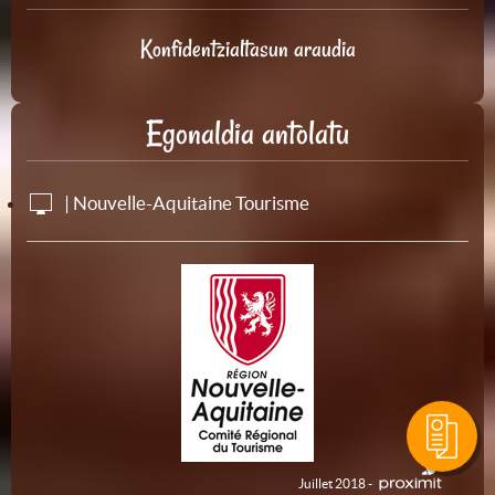
Konfidentzialtasun araudia
Egonaldia antolatu
| Nouvelle-Aquitaine Tourisme
Juillet 2018 -