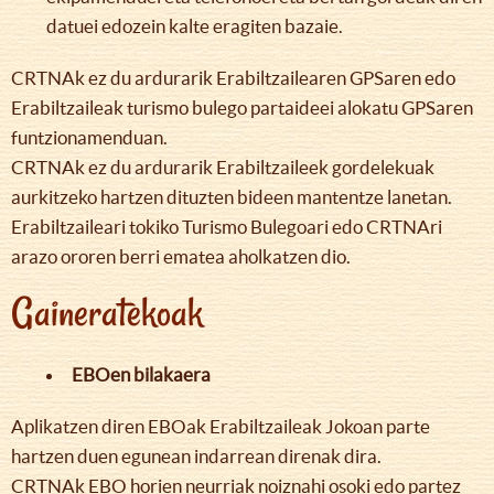
datuei edozein kalte eragiten bazaie.
CRTNAk ez du ardurarik Erabiltzailearen GPSaren edo
Erabiltzaileak turismo bulego partaideei alokatu GPSaren
funtzionamenduan.
CRTNAk ez du ardurarik Erabiltzaileek gordelekuak
aurkitzeko hartzen dituzten bideen mantentze lanetan.
Erabiltzaileari tokiko Turismo Bulegoari edo CRTNAri
arazo ororen berri ematea aholkatzen dio.
Gaineratekoak
EBOen bilakaera
Aplikatzen diren EBOak Erabiltzaileak Jokoan parte
hartzen duen egunean indarrean direnak dira.
CRTNAk EBO horien neurriak noiznahi osoki edo partez