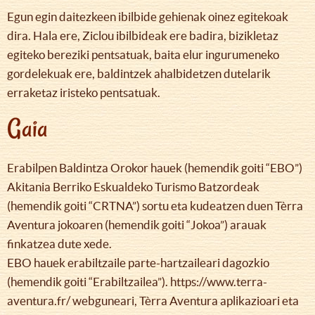
Egun egin daitezkeen ibilbide gehienak oinez egitekoak
dira. Hala ere, Ziclou ibilbideak ere badira, bizikletaz
egiteko bereziki pentsatuak, baita elur ingurumeneko
gordelekuak ere, baldintzek ahalbidetzen dutelarik
erraketaz iristeko pentsatuak.
Gaia
Erabilpen Baldintza Orokor hauek (hemendik goiti “EBO”)
Akitania Berriko Eskualdeko Turismo Batzordeak
(hemendik goiti “CRTNA”) sortu eta kudeatzen duen Tèrra
Aventura jokoaren (hemendik goiti “Jokoa”) arauak
finkatzea dute xede.
EBO hauek erabiltzaile parte-hartzaileari dagozkio
(hemendik goiti “Erabiltzailea”). https://www.terra-
aventura.fr/ webguneari, Tèrra Aventura aplikazioari eta