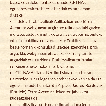
baseak eta dokumentazioa daude; CRTNAk
eguneratzeak eta bertsio berriak eskura eman
ditzake.
Edukia: Erabiltzaileak Aplikazioan edo Tèrra
Aventura webgunean argitaratu dituen eduki guzien
multzoa, testuak, irudiak eta argazkiak barne; ondoko
edukiak publikoak dira eta beste Erabiltzaileek eta
beste nornahik kontsulta ditzakete: izenordea, profil
argazkia, webgunean eta aplikazioan argitaratu
argazkiak eta iruzkinak, Erabiltzailearen jokalari
sailkapena, jatorrizko hiria, biografia.
CRTNA: Akitania Berriko Eskualdeko Turismo
Batzordea. 1901 legearen araberako elkartea da eta
egoitza helbide honetan du: 4, place Jaurès, Bordeaux
(Bordele). Tèrra Aventura Jokoaren jabea eta
kudeatzailea da.
Erabiltzailea: pertsona fisiko adinduna (edo