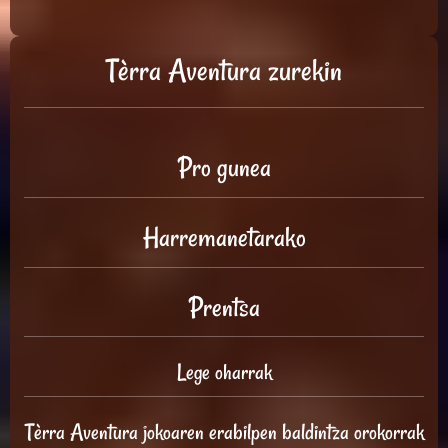
Tèrra Aventura zurekin
Pro gunea
Harremanetarako
Prentsa
Lege oharrak
Tèrra Aventura jokoaren erabilpen baldintza orokorrak