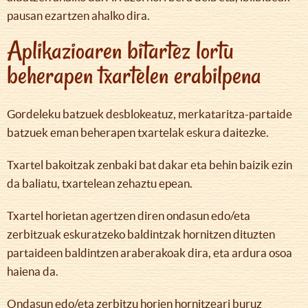
pausan ezartzen ahalko dira.
Aplikazioaren bitartez lortu
beherapen txartelen erabilpena
Gordeleku batzuek desblokeatuz, merkataritza-partaide
batzuek eman beherapen txartelak eskura daitezke.
Txartel bakoitzak zenbaki bat dakar eta behin baizik ezin
da baliatu, txartelean zehaztu epean.
Txartel horietan agertzen diren ondasun edo/eta
zerbitzuak eskuratzeko baldintzak hornitzen dituzten
partaideen baldintzen araberakoak dira, eta ardura osoa
haiena da.
Ondasun edo/eta zerbitzu horien hornitzeari buruz