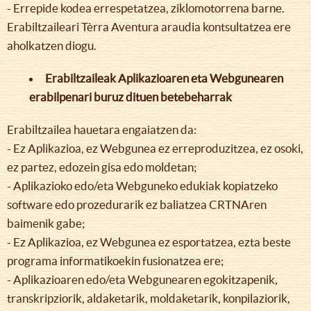
- Errepide kodea errespetatzea, ziklomotorrena barne.
Erabiltzaileari Tèrra Aventura araudia kontsultatzea ere
aholkatzen diogu.
Erabiltzaileak Aplikazioaren eta Webgunearen
erabilpenari buruz dituen betebeharrak
Erabiltzailea hauetara engaiatzen da:
- Ez Aplikazioa, ez Webgunea ez erreproduzitzea, ez osoki,
ez partez, edozein gisa edo moldetan;
- Aplikazioko edo/eta Webguneko edukiak kopiatzeko
software edo prozedurarik ez baliatzea CRTNAren
baimenik gabe;
- Ez Aplikazioa, ez Webgunea ez esportatzea, ezta beste
programa informatikoekin fusionatzea ere;
- Aplikazioaren edo/eta Webgunearen egokitzapenik,
transkripziorik, aldaketarik, moldaketarik, konpilaziorik,