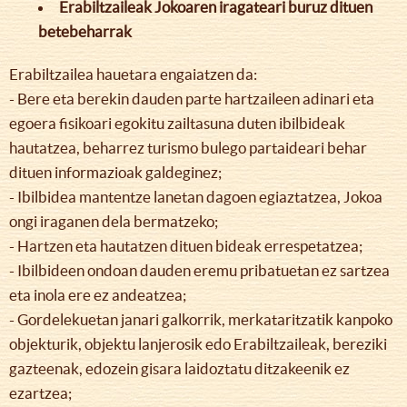
Erabiltzaileak Jokoaren iragateari buruz dituen
betebeharrak
Erabiltzailea hauetara engaiatzen da:
- Bere eta berekin dauden parte hartzaileen adinari eta
egoera fisikoari egokitu zailtasuna duten ibilbideak
hautatzea, beharrez turismo bulego partaideari behar
dituen informazioak galdeginez;
- Ibilbidea mantentze lanetan dagoen egiaztatzea, Jokoa
ongi iraganen dela bermatzeko;
- Hartzen eta hautatzen dituen bideak errespetatzea;
- Ibilbideen ondoan dauden eremu pribatuetan ez sartzea
eta inola ere ez andeatzea;
- Gordelekuetan janari galkorrik, merkataritzatik kanpoko
objekturik, objektu lanjerosik edo Erabiltzaileak, bereziki
gazteenak, edozein gisara laidoztatu ditzakeenik ez
ezartzea;