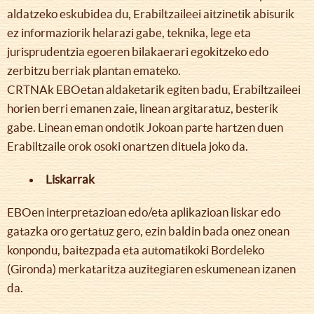
aldatzeko eskubidea du, Erabiltzaileei aitzinetik abisurik
ez informaziorik helarazi gabe, teknika, lege eta
jurisprudentzia egoeren bilakaerari egokitzeko edo
zerbitzu berriak plantan emateko.
CRTNAk EBOetan aldaketarik egiten badu, Erabiltzaileei
horien berri emanen zaie, linean argitaratuz, besterik
gabe. Linean eman ondotik Jokoan parte hartzen duen
Erabiltzaile orok osoki onartzen dituela joko da.
Liskarrak
EBOen interpretazioan edo/eta aplikazioan liskar edo
gatazka oro gertatuz gero, ezin baldin bada onez onean
konpondu, baitezpada eta automatikoki Bordeleko
(Gironda) merkataritza auzitegiaren eskumenean izanen
da.