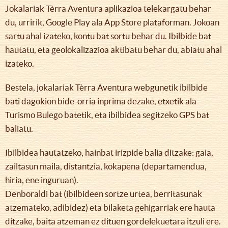
Jokalariak Tèrra Aventura aplikazioa telekargatu behar
du, urririk, Google Play ala App Store plataforman. Jokoan
sartu ahal izateko, kontu bat sortu behar du. Ibilbide bat
hautatu, eta geolokalizazioa aktibatu behar du, abiatu ahal
izateko.
Bestela, jokalariak Tèrra Aventura webgunetik ibilbide
bati dagokion bide-orria inprima dezake, etxetik ala
Turismo Bulego batetik, eta ibilbidea segitzeko GPS bat
baliatu.
Ibilbidea hautatzeko, hainbat irizpide balia ditzake: gaia,
zailtasun maila, distantzia, kokapena (departamendua,
hiria, ene inguruan).
Denboraldi bat (ibilbideen sortze urtea, berritasunak
atzemateko, adibidez) eta bilaketa gehigarriak ere hauta
ditzake, baita atzeman ez dituen gordelekuetara itzuli ere.