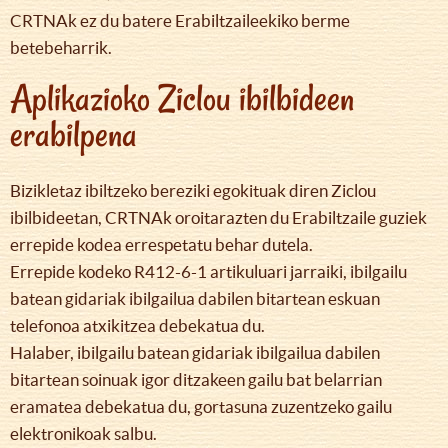
CRTNAk ez du batere Erabiltzaileekiko berme
betebeharrik.
Aplikazioko Ziclou ibilbideen
erabilpena
Bizikletaz ibiltzeko bereziki egokituak diren Ziclou
ibilbideetan, CRTNAk oroitarazten du Erabiltzaile guziek
errepide kodea errespetatu behar dutela.
Errepide kodeko R412-6-1 artikuluari jarraiki, ibilgailu
batean gidariak ibilgailua dabilen bitartean eskuan
telefonoa atxikitzea debekatua du.
Halaber, ibilgailu batean gidariak ibilgailua dabilen
bitartean soinuak igor ditzakeen gailu bat belarrian
eramatea debekatua du, gortasuna zuzentzeko gailu
elektronikoak salbu.