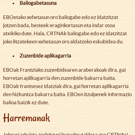
Baliogabetasuna
EBOetako xehetasun oro baliogabe edo ez idatzitzat
jotzen bada, besteek eraginkortasun eta indar osoa
atxikiko dute. Hala, CRTNAk baliogabe edo ez idatzitzat
joko litzatekeen xehetasun oro aldatzeko eskubidea du.
Zuzenbide aplikagarria
EBOak Frantziako zuzenbidearen araberakoak dira, gai
horretan aplikagarria den zuzenbide bakarra baita.
EBOak frantsesez idatziak dira, gai horretan aplikagarria
den hizkuntza bakarra baita. EBOen itzulpenek informazio
balioa baizik ez dute.
Harremanak
Jokoari edo/eta zerbitzuei buruzko galdera oro CRTNAri