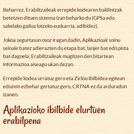
Beharrez, Erabiltzaileak errepide kodearen baldintzak
betetzen dituen sistema izan beharko du (GPSa edo
sakelako gailua lotzeko euskarria, adibidez).
Jokoa segurtasun osoz iragan dadin, Aplikazioak soinu
seinale batez adierazten du etapa bat, lanjer bat edo pista
bat dagoela, Erabiltzaileak mugitzen den bitartean
informazioa aiseago ukan dezan.
Errepide kodea urratuz gero eta Ziclou ibilbidea egitean
edozein ezbehar gertatuz gero, CRTNA ez da arduradun
izanen.
Aplikazioko ibilbide elurtuen
erabilpena