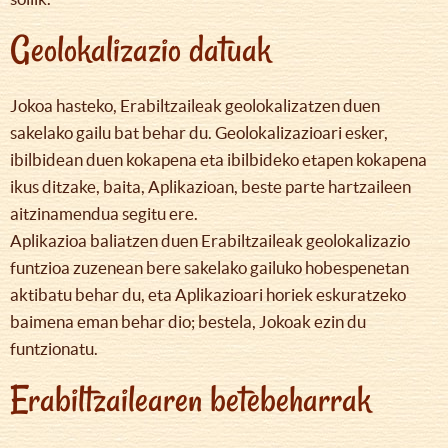
Geolokalizazio datuak
Jokoa hasteko, Erabiltzaileak geolokalizatzen duen
sakelako gailu bat behar du. Geolokalizazioari esker,
ibilbidean duen kokapena eta ibilbideko etapen kokapena
ikus ditzake, baita, Aplikazioan, beste parte hartzaileen
aitzinamendua segitu ere.
Aplikazioa baliatzen duen Erabiltzaileak geolokalizazio
funtzioa zuzenean bere sakelako gailuko hobespenetan
aktibatu behar du, eta Aplikazioari horiek eskuratzeko
baimena eman behar dio; bestela, Jokoak ezin du
funtzionatu.
Erabiltzailearen betebeharrak