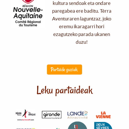
kultura sendoak eta ondare
paregabea ere baditu. Tèrra
Aventuraren laguntzaz, joko
eremu ikaragarri hori
ezagutzeko parada ukanen
duzu!
Partaide guziak
Leku partaideak