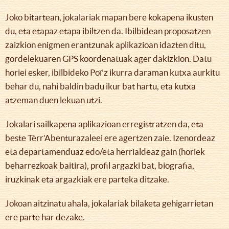
Joko bitartean, jokalariak mapan bere kokapena ikusten
du, eta etapaz etapa ibiltzen da. Ibilbidean proposatzen
zaizkion enigmen erantzunak aplikazioan idazten ditu,
gordelekuaren GPS koordenatuak ager dakizkion. Datu
horiei esker, ibilbideko Poï’z ikurra daraman kutxa aurkitu
behar du, nahi baldin badu ikur bat hartu, eta kutxa
atzeman duen lekuan utzi.
Jokalari sailkapena aplikazioan erregistratzen da, eta
beste Tèrr’Abenturazaleei ere agertzen zaie. Izenordeaz
eta departamenduaz edo/eta herrialdeaz gain (horiek
beharrezkoak baitira), profil argazki bat, biografia,
iruzkinak eta argazkiak ere parteka ditzake.
Jokoan aitzinatu ahala, jokalariak bilaketa gehigarrietan
ere parte har dezake.