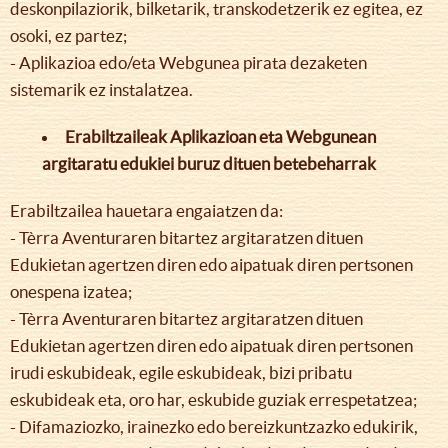
deskonpilaziorik, bilketarik, transkodetzerik ez egitea, ez
osoki, ez partez;
- Aplikazioa edo/eta Webgunea pirata dezaketen
sistemarik ez instalatzea.
Erabiltzaileak Aplikazioan eta Webgunean
argitaratu edukiei buruz dituen betebeharrak
Erabiltzailea hauetara engaiatzen da:
- Tèrra Aventuraren bitartez argitaratzen dituen
Edukietan agertzen diren edo aipatuak diren pertsonen
onespena izatea;
- Tèrra Aventuraren bitartez argitaratzen dituen
Edukietan agertzen diren edo aipatuak diren pertsonen
irudi eskubideak, egile eskubideak, bizi pribatu
eskubideak eta, oro har, eskubide guziak errespetatzea;
- Difamaziozko, irainezko edo bereizkuntzazko edukirik,