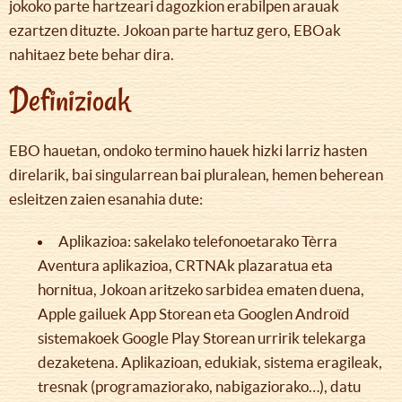
jokoko parte hartzeari dagozkion erabilpen arauak
ezartzen dituzte. Jokoan parte hartuz gero, EBOak
nahitaez bete behar dira.
Definizioak
EBO hauetan, ondoko termino hauek hizki larriz hasten
direlarik, bai singularrean bai pluralean, hemen beherean
esleitzen zaien esanahia dute:
Aplikazioa: sakelako telefonoetarako Tèrra
Aventura aplikazioa, CRTNAk plazaratua eta
hornitua, Jokoan aritzeko sarbidea ematen duena,
Apple gailuek App Storean eta Googlen Androïd
sistemakoek Google Play Storean urririk telekarga
dezaketena. Aplikazioan, edukiak, sistema eragileak,
tresnak (programaziorako, nabigaziorako…), datu