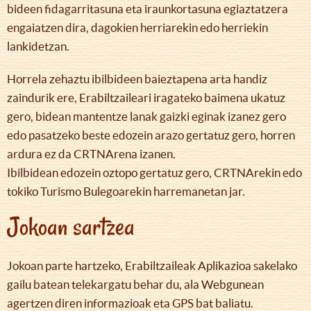
bideen fidagarritasuna eta iraunkortasuna egiaztatzera
engaiatzen dira, dagokien herriarekin edo herriekin
lankidetzan.
Horrela zehaztu ibilbideen baieztapena arta handiz
zaindurik ere, Erabiltzaileari iragateko baimena ukatuz
gero, bidean mantentze lanak gaizki eginak izanez gero
edo pasatzeko beste edozein arazo gertatuz gero, horren
ardura ez da CRTNArena izanen.
Ibilbidean edozein oztopo gertatuz gero, CRTNArekin edo
tokiko Turismo Bulegoarekin harremanetan jar.
Jokoan sartzea
Jokoan parte hartzeko, Erabiltzaileak Aplikazioa sakelako
gailu batean telekargatu behar du, ala Webgunean
agertzen diren informazioak eta GPS bat baliatu.