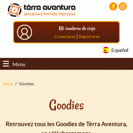
Pasar
Pasar
Pasar
al
al
al
contenido
menú
pie
principal
principal
de
Mi cuaderno de viaje
página
principal
|
Conectarse
Registrarse
Español
Menu
Sobrescribir
Inicio
Goodies
enlaces
Goodies
de
ayuda
a
Retrouvez tous les Goodies de Tèrra Aventura,
la
navegación