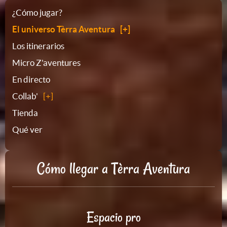
Plano
¿Cómo jugar?
El universo Tèrra Aventura
del
Los itinerarios
Micro Z'aventures
sitio
En directo
Collab'
Tienda
Qué ver
Cómo llegar a Tèrra Aventura
Espacio pro