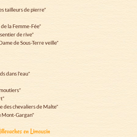
s tailleurs de pierre”
te de la Femme-Fée”
sentier de rive”
Dame de Sous-Terre veille”
ds dans l'eau”
ymoutiers”
t”
te des chevaliers de Malte”
 du Mont-Gargan"
Millevaches en Limousin