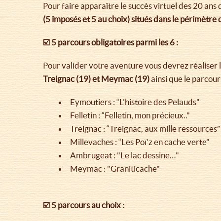
Pour faire apparaître le succès virtuel des 20 ans
(5 imposés et 5 au choix) situés dans le périmètr
☑️ 5 parcours obligatoires parmi les 6 :
Pour valider votre aventure vous devrez réaliser l
Treignac (19) et Meymac (19)
ainsi que le parco
Eymoutiers : “L’histoire des Pelauds”
Felletin : “Felletin, mon précieux.."
Treignac : “Treignac, aux mille ressources”
Millevaches : “Les Poï’z en cache verte”
Ambrugeat : "Le lac dessine…"
Meymac : "Graniticache"
☑️ 5 parcours au choix :