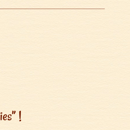
es” !