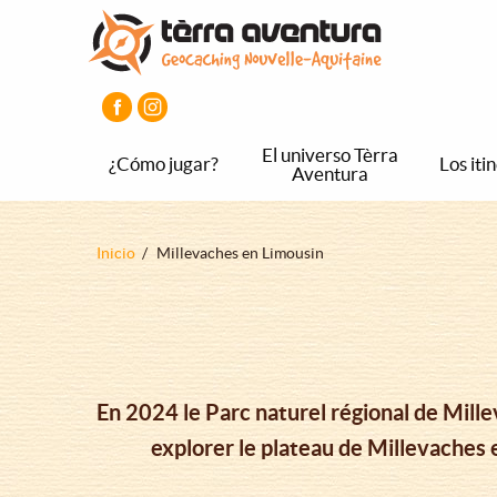
Pasar
Pasar
Pasar
al
al
al
contenido
menú
pie
principal
principal
de
página
principal
El universo Tèrra
¿Cómo jugar?
Los iti
Aventura
Sobrescribir
Inicio
Millevaches en Limousin
enlaces
de
ayuda
a
la
En 2024 le Parc naturel régional de Mille
navegación
explorer le plateau de Millevaches 