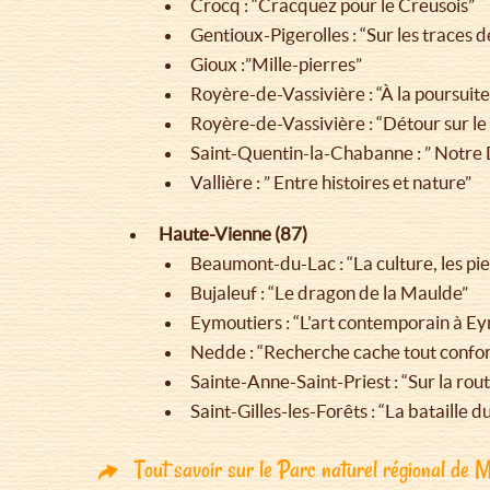
Crocq : “Cracquez pour le Creusois”
Gentioux-Pigerolles : “Sur les traces de
Gioux :”Mille-pierres”
Royère-de-Vassivière : “À la poursui
Royère-de-Vassivière : “Détour sur le 
Saint-Quentin-la-Chabanne : ” Notre 
Vallière : ” Entre histoires et nature”
Haute-Vienne (87)
Beaumont-du-Lac : “La culture, les pie
Bujaleuf : “Le dragon de la Maulde”
Eymoutiers : “L'art contemporain à E
Nedde : “Recherche cache tout confor
Sainte-Anne-Saint-Priest : “Sur la rou
Saint-Gilles-les-Forêts : “La bataille
Tout savoir sur le Parc naturel régional de 