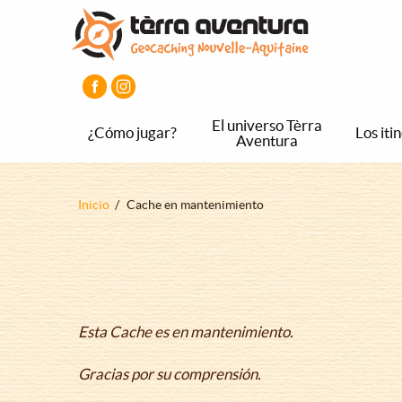
Pasar
Pasar
Pasar
al
al
al
contenido
menú
pie
principal
principal
de
página
principal
El universo Tèrra
¿Cómo jugar?
Los iti
Aventura
Sobrescribir
Inicio
Cache en mantenimiento
enlaces
de
ayuda
a
la
Esta Cache es en mantenimiento.
navegación
Gracias por su comprensión.