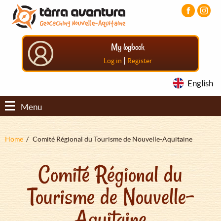
Aller
Aller
Aller
au
au
au
contenu
menu
pied
principal
principal
de
My logbook
page
|
Log in
Register
English
Menu
Fil
Home
Comité Régional du Tourisme de Nouvelle-Aquitaine
d'Ariane
Comité Régional du
Tourisme de Nouvelle-
Aquitaine