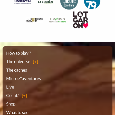
Sitemap
How to play ?
The universe
The caches
Micro Z'aventures
Live
Collab'
Shop
What to see