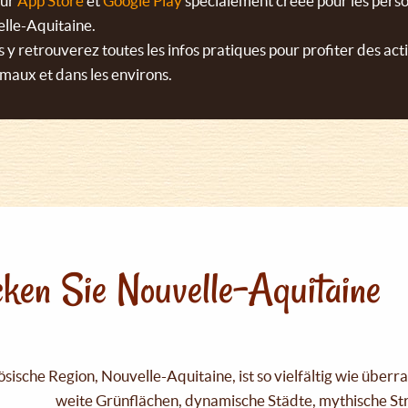
sur
App Store
et
Google Play
spécialement créée pour les perso
elle-Aquitaine.
 y retrouverez toutes les infos pratiques pour profiter des act
rmaux et dans les environs.
ken Sie Nouvelle-Aquitaine
sische Region, Nouvelle-Aquitaine, ist so vielfältig wie über
weite Grünflächen, dynamische Städte, mythische Strä