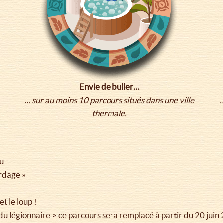
Envie de buller…
… sur au moins 10 parcours situés dans une ville
thermale.
au
ordage »
t le loup !
e du légionnaire > ce parcours sera remplacé à partir du 20 jui