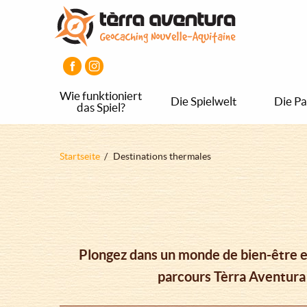
Direkt
Aller
Aller
zum
au
au
Inhalt
menu
pied
principal
de
page
Wie funktioniert
Die Spielwelt
Die Pa
das Spiel?
Pfadnavigation
Startseite
Destinations thermales
Plongez dans un monde de bien-être et
parcours Tèrra Aventura 