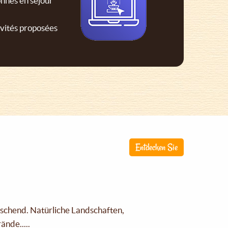
nnes en séjour
ivités proposées
Entdecken Sie
raschend. Natürliche Landschaften,
nde.....