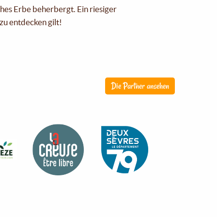
ches Erbe beherbergt. Ein riesiger
zu entdecken gilt!
Die Partner ansehen