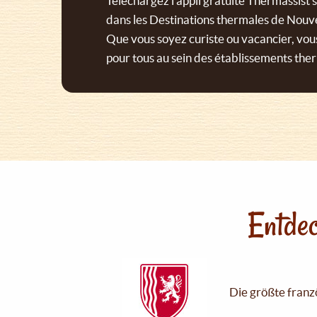
Téléchargez l’appli gratuite Thermassist 
dans les Destinations thermales de Nouv
Que vous soyez curiste ou vacancier, vous
pour tous au sein des établissements the
Entdec
Die größte franzö