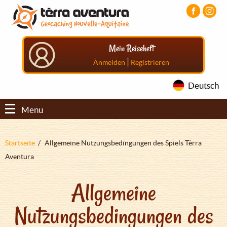
Direkt
Aller
Aller
zum
au
au
Inhalt
menu
pied
principal
de
Mein Reiseheft
page
|
Anmelden
Registrieren
Deutsch
Menu
Pfadnavigation
Startseite
Allgemeine Nutzungsbedingungen des Spiels Tèrra
Aventura
Allgemeine
Nutzungsbedingungen des