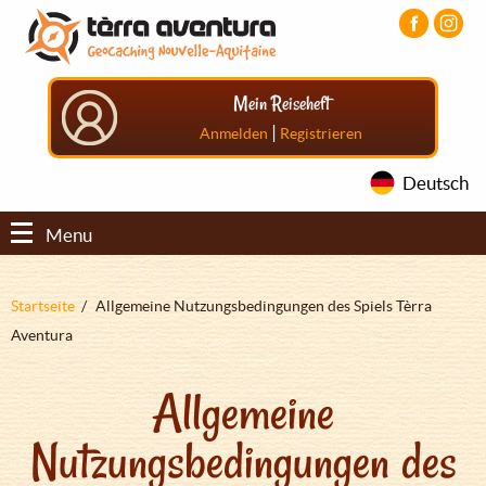
Direkt
Aller
Aller
zum
au
au
Inhalt
menu
pied
principal
de
Mein Reiseheft
page
|
Anmelden
Registrieren
Deutsch
Menu
Pfadnavigation
Startseite
Allgemeine Nutzungsbedingungen des Spiels Tèrra
Aventura
Allgemeine
Nutzungsbedingungen des