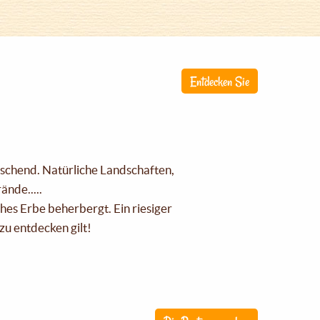
Entdecken Sie
raschend. Natürliche Landschaften,
nde.....
ches Erbe beherbergt. Ein riesiger
zu entdecken gilt!