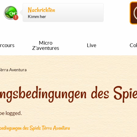
Nachrichten
Kimm her
Micro
rcours
Live
Col
Z'aventures
Tèrra Aventura
ngsbedingungen des Spie
be logged.
edingungen des Spiels Tèrra Aventura