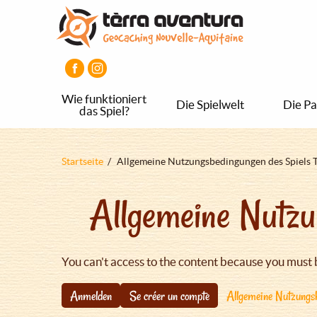
Direkt
Aller
Aller
zum
au
au
Inhalt
menu
pied
principal
de
page
Wie funktioniert
Die Spielwelt
Die Pa
das Spiel?
Pfadnavigation
Startseite
Allgemeine Nutzungsbedingungen des Spiels 
Allgemeine Nutzu
You can't access to the content because you must 
Anmelden
Se créer un compte
Allgemeine Nutzungsb