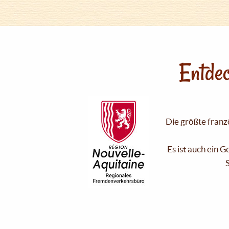
Entdec
Die größte franzö
Es ist auch ein 
S