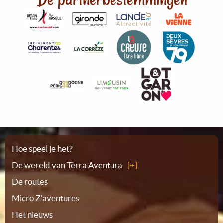
Plattegrond
Hoe speel je het?
De wereld van Tèrra Aventura
De routes
Micro Z'aventures
Het nieuws