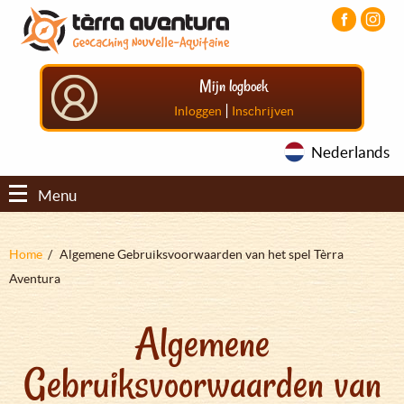
Overslaan
Aller
Aller
en
au
au
naar
menu
pied
de
principal
de
Mijn logboek
inhoud
page
gaan
|
Inloggen
Inschrijven
Nederlands
Menu
Kruimelpad
Home
Algemene Gebruiksvoorwaarden van het spel Tèrra
Aventura
Algemene
Gebruiksvoorwaarden van