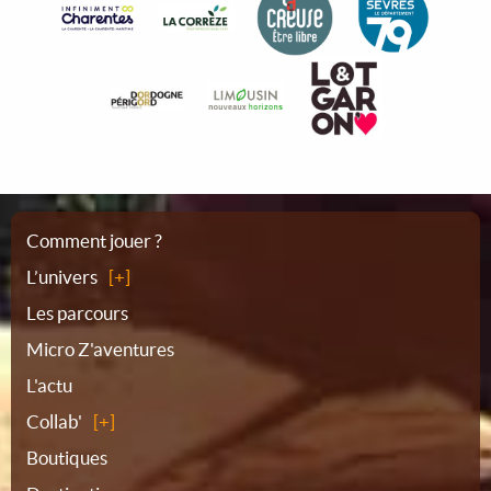
Plan
Comment jouer ?
L’univers
du
Les parcours
Micro Z'aventures
site
L'actu
Collab'
Boutiques