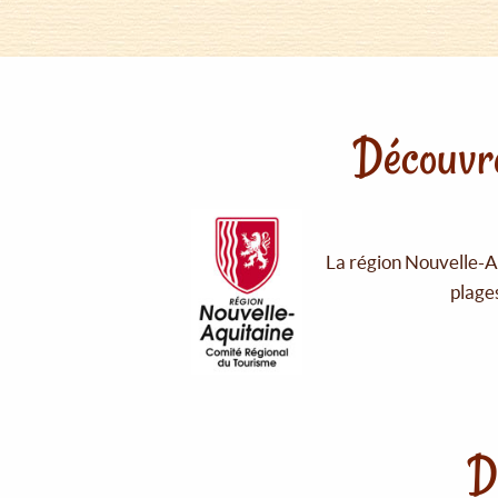
Découvre
La région Nouvelle-Aq
plages
D