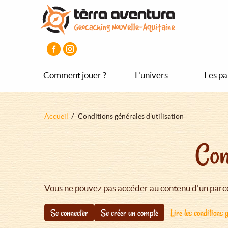
Aller
Aller
Aller
au
au
au
contenu
menu
pied
principal
principal
de
page
Comment jouer ?
L’univers
Les pa
Fil
Accueil
Conditions générales d'utilisation
d'Ariane
Con
Vous ne pouvez pas accéder au contenu d'un parco
Se connecter
Se créer un compte
Lire les conditions g