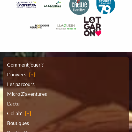
Plan
Comment jouer ?
L’univers
du
Les parcours
Micro Z'aventures
site
L'actu
Collab'
Boutiques