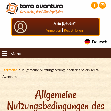
Direkt
Aller
Aller
zum
au
au
Inhalt
menu
pied
principal
de
Mein Reiseheft
page
|
Anmelden
Registrieren
Deutsch
Menu
Pfadnavigation
Startseite
Allgemeine Nutzungsbedingungen des Spiels Tèrra
Aventura
Allgemeine
Nutzungsbedingungen des