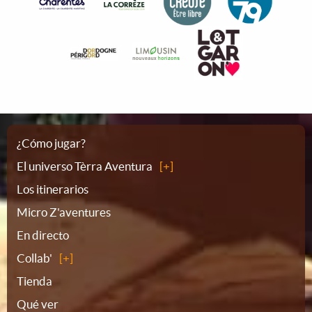
Plano
¿Cómo jugar?
El universo Tèrra Aventura
del
Los itinerarios
Micro Z'aventures
sitio
En directo
Collab'
Tienda
Qué ver