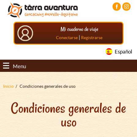
Pasar
Pasar
Pasar
al
al
al
contenido
menú
pie
principal
principal
de
Mi cuaderno de viaje
página
principal
|
Conectarse
Registrarse
Español
Menu
Sobrescribir
Inicio
Condiciones generales de uso
enlaces
Condiciones generales de
de
ayuda
uso
a
la
navegación