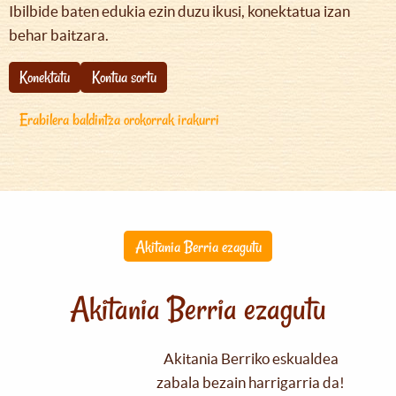
Ibilbide baten edukia ezin duzu ikusi, konektatua izan
behar baitzara.
Konektatu
Kontua sortu
Erabilera baldintza orokorrak irakurri
Akitania Berria ezagutu
Akitania Berria ezagutu
Akitania Berriko eskualdea
zabala bezain harrigarria da!