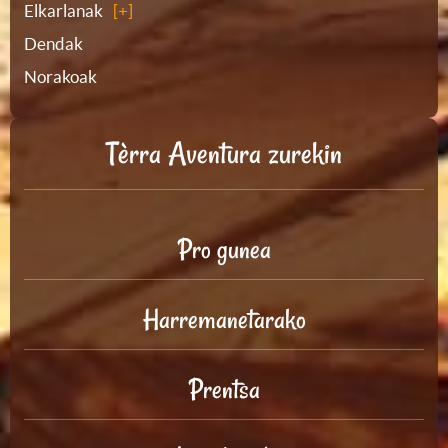
Elkarlanak
Dendak
Norakoak
Tèrra Aventura zurekin
Pro gunea
Harremanetarako
Prentsa