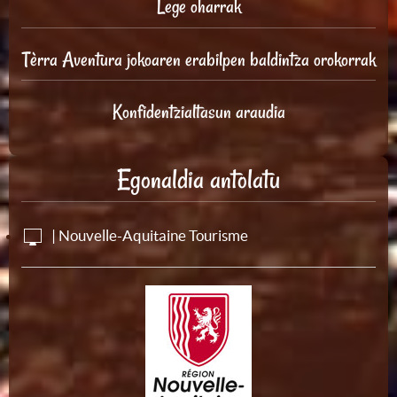
Lege oharrak
Tèrra Aventura jokoaren erabilpen baldintza orokorrak
Konfidentzialtasun araudia
Egonaldia antolatu
| Nouvelle-Aquitaine Tourisme