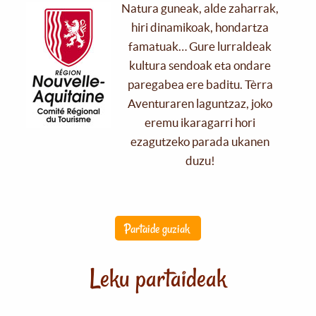
Natura guneak, alde zaharrak,
hiri dinamikoak, hondartza
famatuak… Gure lurraldeak
kultura sendoak eta ondare
paregabea ere baditu. Tèrra
Aventuraren laguntzaz, joko
eremu ikaragarri hori
ezagutzeko parada ukanen
duzu!
Partaide guziak
Leku partaideak