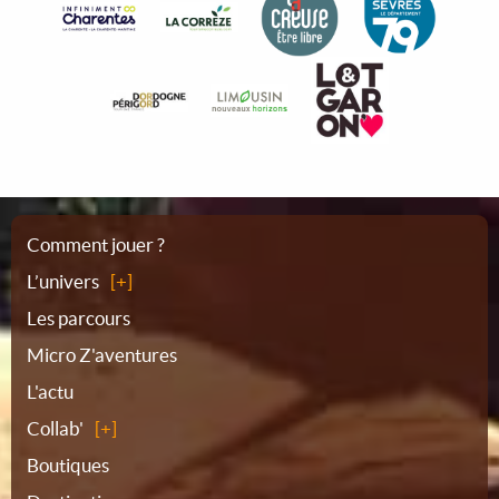
Plan
Comment jouer ?
L’univers
du
Les parcours
Micro Z'aventures
site
L'actu
Collab'
Boutiques