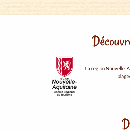
Découvre
La région Nouvelle-Aq
plages
D