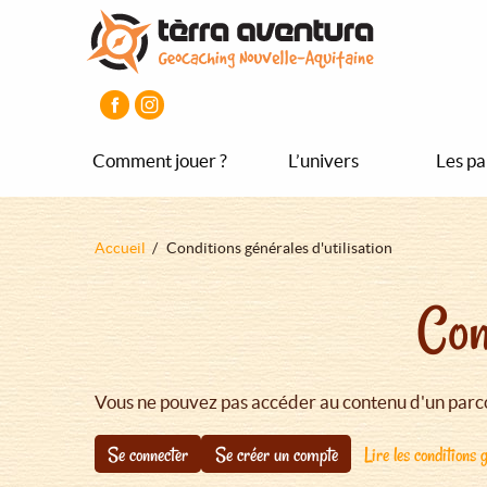
Aller
Aller
Aller
au
au
au
contenu
menu
pied
principal
principal
de
page
Comment jouer ?
L’univers
Les pa
Fil
Accueil
Conditions générales d'utilisation
d'Ariane
Con
Vous ne pouvez pas accéder au contenu d'un parco
Se connecter
Se créer un compte
Lire les conditions g